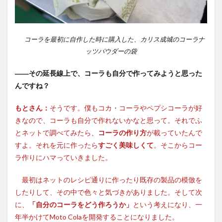
コーラを最初に自作した時に購入した、カリス成城のコーラナ
ッツパウダーの袋
――その延長線上で、コーラも自分で作ってみようと思った
んですね？
もとさん：
そうです。僕もコカ・コーラやペプシコーラが好
きなので、コーラも自分で作れないかなと思って。それでふ
とネットで調べてみたら、
コーラの作り方
が載っていたんで
すよ。それを元に作ったら
すごく美味しくて
。そこからコー
ラ作りにハマっていきました。
最初はネットのレシピ通りに作ったり既存の製品の模倣を
したりして、その中で色々と気づきがありました。そして次
に、
「自分のコーラをどう作ろうか」
という考えになり、一
年半かけてMoto Colaを開発することになりました。