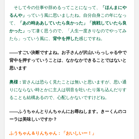
そして今の仕事や辞めるってことになって、
「ほんまにや
るんや」
っていう風に思いましたね。自分自身この年になっ
て、
「あの時ああしていたら良かった」「挑戦していたら良
かった」
って凄く思うので、「人生一度きりなのでやってみ
たら」っていう風に、
背中を押した
感じですね。
――すごい決断ですよね。お子さんが沢山いらっしゃる中で
背中を押すっていうことは、なかなかできることではないと
思います
奥様：
皆さんは恐らく見たことは無いと思いますが、思い通
りにならない時とかに主人は弱音を吐いたり落ち込んだりす
ることも結構あるので、心配しかないですけどね。
――
ふうちゃんとりんちゃんにお尋ねします。きーくんのコ
ーラは美味しいですか？
ふうちゃん＆りんちゃん：「おいしいー！」