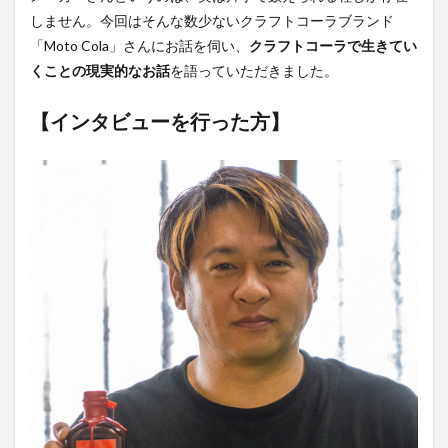
しません。今回はそんな数少ないクラフトコーラブランド
霧島クラフトコーラ
飲食店情報
香川
「Moto Cola」さんにお話を伺い、
クラフトコーラで生きてい
高知クラフトコーラ
高知コーラ
魚沼の里
くことの現実的なお話
を語っていただきました。
羽田ブルワリー
美容
手作り
湧き水のキハダコーラ
日々乃コーラ
日清食品
【インタビューを行った方】
明石麻弓
映画
東京コーラ
横浜クラフトコーラ
武蔵小山
歴史
沖縄
瀬戸内三豊コーラ
紺金コーラ
炭酸水
炭酸飲料
無印良品
熊本コーラ
琉球コーラ
神コーラ
空水りょーすけ
糖分
紹介
はちみつレモン
ノンアルコールドリンク
233コーラ
TÉTOTARŌ COLA
PEPSI
saoji
shima cola
SOIL
SPAICE9
SPICE 9
SPICE DRINK SYRUP クラフトコーラ
suiu
TOBA TOBA COLA
OFF COLA
TOKYOクラフトコーラ
UMAMI COLA
YASOコーラ