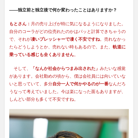
――独立前と独立後で何か変わったことはありますか？
もとさん：
月の売り上げが特に気になるようになりました。
自分のコーラがどの位売れたのかはパッと計算できちゃうの
で、それが
凄いプレッシャーで凄く不安ですね
。売れなかっ
たらどうしようとか、売れない時もあるので。また、
軌道に
乗っている感じも全くありません
。
そして、
「なんか社会からつまみ出された」
みたいな感覚
があります。会社勤めの頃から、僕は会社員には向いていな
いと思っていて、多分
自分一人で何かやるのが一番
なんだろ
うなって考えていました。今は楽になった面もありますが、
しんどい部分も多くて不安ですね。