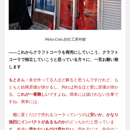
Moto Cola 自社工房外観
――これからクラフトコーラを商売にしていこう、クラフト
コーラで独立していこうと思っている方々に、一言お願い致
します
もとさん：
多分作ってる人ほど解ると思うんですけれど、も
ともと結構原価が掛かるし、拘れば拘るほど更に原価が掛か
る。
これが一番難しい
ですよね。簡単には儲けれない仕事で
すね。簡単には。
棚に置くだけで売れるコーラっていうのは
安いか、かなり
強烈にインパクトがあるものか
のどっちかだと思っていま
す。本当に
売れないものは売れない
。売れるには、自分のこ