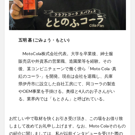
YATA COLA
YOKOHAMAクラフトコーラ
ZONE
アサヒ
アサヒ飲料
アップルパイ
OFFCOLA
NiziU
ノンアル
F&F クラフトコーラ
31アイスクリーム
8cco
BOTANICAL CRAFT COLA
五明 基 (ごみょう・もとい)
CALEB's KOLA
CHIOICE COLA
CHOICE COLA ORIGINAL CRAFT
citycamp
MotoCola株式会社代表。大学を卒業後、紳士服
販売店や外資系の営業職、造園業等を経験。その
Coke_ON_Passシリーズ
coland
FANTA
後、某コンビニチェーンで働く傍ら「Moto Cola -真
NARA COLA
FUIGO
herocola
jiu
紅のコーラ-」を開発。現在は会社を退職し、兵庫
KAMECOLA
karmanncoffee
Meimetsu
県伊丹市に設立した自社工房にて、同コーラの製造
MOTO COLA
MotoCola
muennnosuke
やOEM事業を手掛ける。奥様と4人のお子さんがい
あまさけ
アメリカ
アンケート
スーパー
る。業界内では「もとさん」と呼ばれている。
ご当地コーラ
ご当地ドリンク
サーティワン
サントリー
シナモン
じゃがりこ
お忙しい中で取材を快くお引き受け頂き、この場をお借り致
ジャンクフード
ジンジャーエール
スーパーコーラ
しまして改めてお礼申し上げます。なお、Moto Colaそのもの
の紹介に関しましては、私が以前インタビューを受けた際の
コカコーラ博物館
スパイス
スパイスカレー