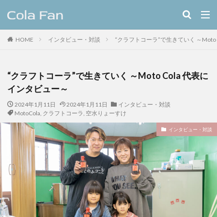
キーワード
HOME
インタビュー・対談
“クラフトコーラ”で生きていく ～Moto
クラフトコーラ
レシピ
カテゴリー
“クラフトコーラ”で生きていく ～Moto Cola 代表に
インタビュー～
2024年1月11日
2024年1月11日
インタビュー・対談
タグ
MotoCola
,
クラフトコーラ
,
空水りょーすけ
11種のスパイスコーラ
伊良コーラ
ヨーロッパ
インタビュー・対談
ラムネ
ラララコーラ
レシピ
ローカル
ローカルコーラ
ロイヤル
九州
伊藤甘味
ヤーコン
八海山
八海醸造株式会社
北摂スパイスコーラ
北摂スパイス研究所
北海道クラフトコーラ
十勝夕暮れコーラ
埼玉クラフトコーラ
大和コーラ