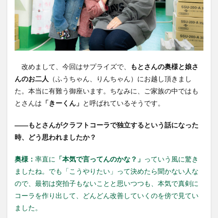
改めまして、今回はサプライズで、
もとさんの奥様と娘さ
んのお二人
（ふうちゃん、りんちゃん）にお越し頂きまし
た。本当に有難う御座います。ちなみに、ご家族の中ではも
とさんは
「きーくん」
と呼ばれているそうです。
――
もとさんがクラフトコーラで独立するという話になった
時、どう思われましたか？
奥様：
率直に
「本気で言ってんのかな？」
っていう風に驚き
ましたね。でも「こうやりたい」って決めたら聞かない人な
ので、最初は突拍子もないことと思いつつも、本気で真剣に
コーラを作り出して、どんどん改善していくのを傍で見てい
ました。