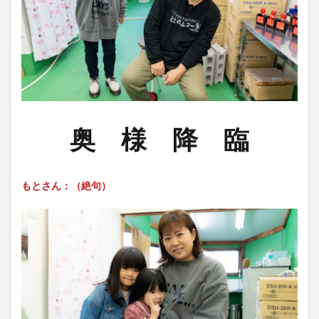
奥 様 降 臨
もとさん：（絶句）