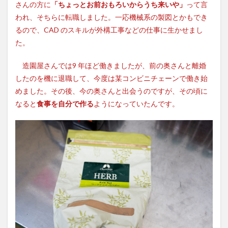
さんの方に
「ちょっとお前おもろいからうち来いや」
って言
われ、そちらに転職しました。一応機械系の製図とかもでき
るので、CAD のスキルが外構工事などの仕事に生かせまし
た。
造園屋さんでは9 年ほど働きましたが、前の奥さんと離婚
したのを機に退職して、今度は某コンビニチェーンで働き始
めました。その後、今の奥さんと出会うのですが、その頃に
なると
食事を自分で作る
ようになっていたんです。