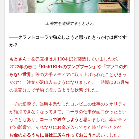
工房内を清掃するもとさん
――クラフトコーラで独立しようと思ったきっかけは何です
か？
もとさん：
発売直後は月100本ほど製造していましたが、
2022年の春に
「KinKi Kidsのブンブブーン」や「マツコの知
らない世界」
等の大手メディアに取り上げられたことがきっ
かけで、注文が沢山入るようになりました。一時期は8カ月先
の販売分まで予約で埋まるような状態でした。
その影響で、当時本業だったコンビニの仕事のクオリティ
が維持できなくなってきて、コーラの仕事が面白かったとい
うこともあり、
コーラで独立しよう
と思いました。幸いテレ
ビの影響で、それなりにお金が入ってきた時期だったので、
お金のあるうちに自社工房を作っておこう
と思いました。