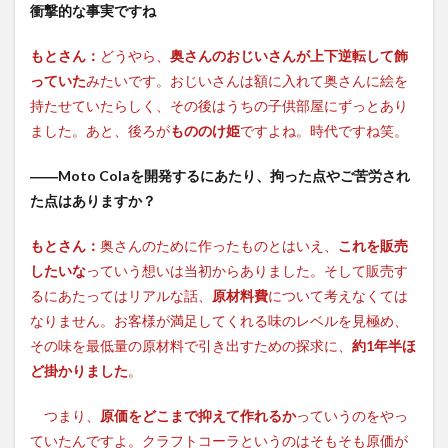
衝撃的な事実ですね
もとさん：
どうやら、
奥さんのおじいさんが上下逆転して飾
っていた
みたいです。おじいさんは額に入れて奥さんに絵を
持たせていたらしく、その後はうちの子供部屋にずっとあり
ました。あと、後ろが
もののけ姫
ですよね。時代ですね笑。
――Moto Colaを開発するにあたり、拘った点やご苦労され
た点はありますか？
もとさん：
奥さんのために作ったものとはいえ、
これを販売
したいな
っていう想いは当初からありました。そして販売す
るにあたってはリアルな話、
原材料費
について考えなくては
なりません。お客様が満足してくれる味のレベルを見極め、
その味を最低量の原材料で引き出すための探求に、
約1年半ほ
ど掛かりました
。
つまり、
原価をどこまで抑えて作れるか
っていうのをやっ
ていたんですよ。クラフトコーラというのはそもそも原価が