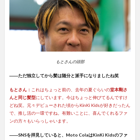
もとさんの頭部
――ただ独立してから髪は随分と派手になりましたね笑
もとさん：
これはちょっと前の、去年の夏ぐらいの
堂本剛さ
んと同じ髪型
にしています。今はちょっと伸びてるんですけ
どね笑。元々デビューされた頃からKinKi Kidsが好きだったん
で、推し活の一環ですね。有難いことに、喜んでくれるファ
ンの方々もいらっしゃいます。
――SNSを拝見していると、Moto ColaはKinKi Kidsのファ