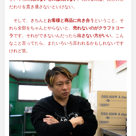
だわりを貫き通さないといけない。
そして、きちんと
お客様と商品に向き合う
ということ。そ
れら全部をちゃんとやらないと、
売れないのがクラフトコー
ラ
です。それができないんだったら
出さない方がいい
。こん
なこと言ってたら、またいろいろ言われるかもしれないです
けれど笑。