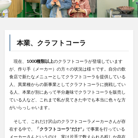
屋久島1000年コーラ
ヤーコンシロップ
モンデマンエステー
島根県
ポークソテー
ハンズ
ピザ
ピノコーラ
ファーマーズクラフトコーラ
プラントベース
本業、クラフトコーラ
プレスリリース
ブレンドシロップ
ベッピンコーラ
ペプシコーラ
ボタニカル
モンスターエナジー
現在、
ボタニカルクラフトコーラ
1000種類以上
のクラフトコーラが登場しています
ホットコーラー
が、作り手（メーカー）の方々の状況は様々です。自分の飲
ポップコーン
ボトル
またたびコーラ
食店で新たなメニューとしてクラフトコーラを提供している
メロンソーダ
メントスコーラ
モスバーガー
人、異業種からの新事業としてクラフトコーラに挑戦してい
モトコーラ
岐阜
愛と美の戦士
る人、本業が別にあって半分趣味でクラフトコーラを販売し
パーティタイム
邑智郡
腸活
自家製コーラ
ている人など、これまで私が見てきた中でも本当に色々な方
がいらっしゃいます。
自由が丘バーガー
萬金コーラ
薩摩クラフトコーラ
薬膳発酵コーラ
薬膳醗酵コーラ「覚醒」
行田
そして、これだけ沢山のクラフトコーラメーカーさんが存
越後クラフトコーラ
銚子灯台コーラ
美郷町
在する中で、
「クラフトコーラ”だけ”」
で事業を行っている
鎌倉
鎌倉龍神コーラ
雪室
メーカーさんというのは、実は片手で数えられる程しか存在