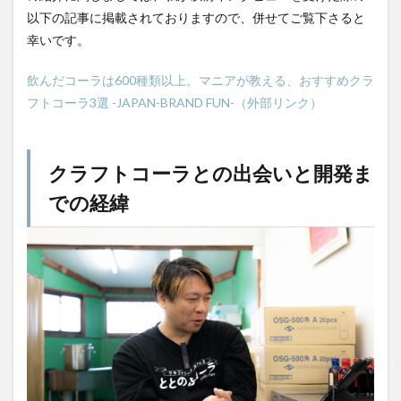
以下の記事に掲載されておりますので、併せてご覧下さると
スパワールド
ゼリー
ととのふコーラ
幸いです。
ともコーラ
ドリンク
ドリンクレビュー
なごみの湯
ご当地
コーラを楽しむ
飲んだコーラは600種類以上。マニアが教える、おすすめクラ
フトコーラ3選 -JAPAN-BRAND FUN-（外部リンク）
イセカルダモンコーラ
カフェイン
いってみた
イベント
インタビュー
ウィルキンソン
エピス
お肉
カカオニブ
カカオ生コーラ
クラフトコーラとの出会いと開発ま
カップヌードル
カルディドライクラフトコーラ
での経緯
キハダコーラ
ぎふコーラ
キャンペーン
グリーンコーラ
コーラ
コーラとハンバーガー
コーラの実
コーラの歴史
麹
コカ・コーラ
クラフトコーラ
SDGs
検索