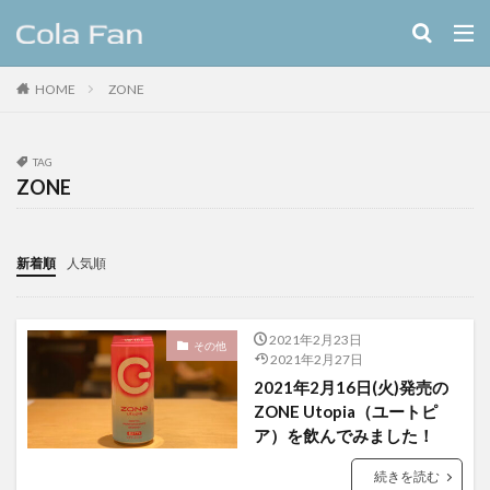
キーワード
HOME
ZONE
クラフトコーラ
レシピ
カテゴリー
TAG
ZONE
タグ
新着順
人気順
11種のスパイスコーラ
伊良コーラ
ヨーロッパ
ラムネ
ラララコーラ
レシピ
ローカル
2021年2月23日
ローカルコーラ
ロイヤル
九州
伊藤甘味
その他
2021年2月27日
ヤーコン
八海山
八海醸造株式会社
2021年2月16日(火)発売の
ZONE Utopia（ユートピ
北摂スパイスコーラ
北摂スパイス研究所
ア）を飲んでみました！
北海道クラフトコーラ
十勝夕暮れコーラ
埼玉クラフトコーラ
大和コーラ
続きを読む