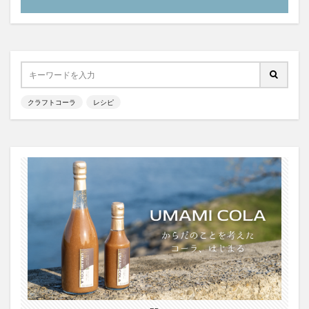
霧島クラフトコーラ
飲食店情報
香川
高知クラフトコーラ
高知コーラ
魚沼の里
羽田ブルワリー
美容
手作り
湧き水のキハダコーラ
日々乃コーラ
日清食品
明石麻弓
映画
東京コーラ
クラフトコーラ
レシピ
横浜クラフトコーラ
武蔵小山
歴史
沖縄
瀬戸内三豊コーラ
紺金コーラ
炭酸水
炭酸飲料
無印良品
熊本コーラ
琉球コーラ
神コーラ
空水りょーすけ
糖分
紹介
はちみつレモン
ノンアルコールドリンク
233コーラ
TÉTOTARŌ COLA
PEPSI
saoji
shima cola
SOIL
SPAICE9
SPICE 9
SPICE DRINK SYRUP クラフトコーラ
suiu
TOBA TOBA COLA
OFF COLA
TOKYOクラフトコーラ
UMAMI COLA
YASOコーラ