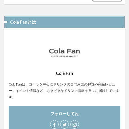
屋久島1000年コーラ
ヤーコンシロップ
モンデマンエステー
島根県
ポークソテー
Cola Fanとは
ハンズ
ピザ
ピノコーラ
ファーマーズクラフトコーラ
プラントベース
プレスリリース
ブレンドシロップ
ベッピンコーラ
ペプシコーラ
ボタニカル
モンスターエナジー
ボタニカルクラフトコーラ
ホットコーラー
ポップコーン
ボトル
またたびコーラ
Cola Fan
メロンソーダ
メントスコーラ
モスバーガー
モトコーラ
岐阜
愛と美の戦士
Cola Fanは、コーラを中心にドリンクの専門用語の解説や商品レビュ
ー、イベント情報など、さまざまなドリンク情報を日々お届けしていま
パーティタイム
邑智郡
腸活
自家製コーラ
す。
自由が丘バーガー
萬金コーラ
薩摩クラフトコーラ
薬膳発酵コーラ
薬膳醗酵コーラ「覚醒」
行田
フォローしてね
越後クラフトコーラ
銚子灯台コーラ
美郷町
鎌倉
鎌倉龍神コーラ
雪室