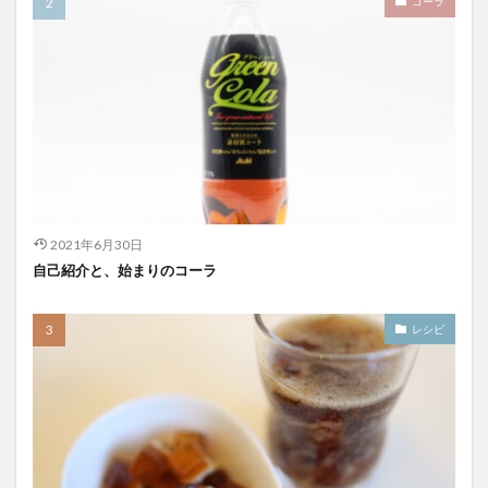
コーラ
スパワールド
ゼリー
ととのふコーラ
ともコーラ
ドリンク
ドリンクレビュー
なごみの湯
ご当地
コーラを楽しむ
イセカルダモンコーラ
カフェイン
いってみた
イベント
インタビュー
ウィルキンソン
エピス
お肉
カカオニブ
カカオ生コーラ
カップヌードル
カルディドライクラフトコーラ
2021年6月30日
キハダコーラ
ぎふコーラ
キャンペーン
自己紹介と、始まりのコーラ
グリーンコーラ
コーラ
コーラとハンバーガー
コーラの実
コーラの歴史
麹
コカ・コーラ
レシピ
クラフトコーラ
SDGs
検索