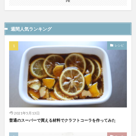
PR
YATA COLA
YOKOHAMAクラフトコーラ
ZONE
アサヒ
アサヒ飲料
アップルパイ
OFFCOLA
NiziU
ノンアル
F&F クラフトコーラ
週間人気ランキング
31アイスクリーム
8cco
BOTANICAL CRAFT COLA
CALEB's KOLA
CHIOICE COLA
レシピ
CHOICE COLA ORIGINAL CRAFT
citycamp
Coke_ON_Passシリーズ
coland
FANTA
NARA COLA
FUIGO
herocola
jiu
KAMECOLA
karmanncoffee
Meimetsu
MOTO COLA
MotoCola
muennnosuke
あまさけ
アメリカ
アンケート
スーパー
ご当地コーラ
ご当地ドリンク
サーティワン
2021年5月13日
サントリー
シナモン
じゃがりこ
普通のスーパーで買える材料でクラフトコーラを作ってみた
ジャンクフード
ジンジャーエール
スーパーコーラ
コカコーラ博物館
スパイス
スパイスカレー