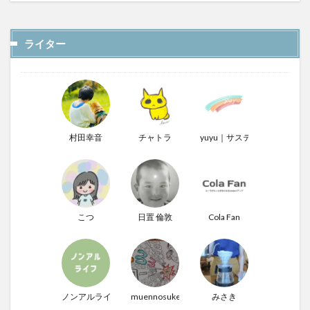
ライター
村田幸音
チャトラ
yuyu｜サステナぶる男
こつ
日置 倫敦
Cola Fan
ノンアルライフ
muennosuke
みさき