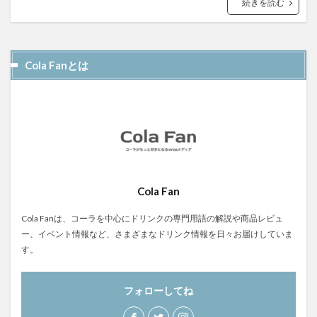
続きを読む
霧島クラフトコーラ
飲食店情報
香川
高知クラフトコーラ
高知コーラ
魚沼の里
羽田ブルワリー
美容
手作り
Cola Fanとは
湧き水のキハダコーラ
日々乃コーラ
日清食品
明石麻弓
映画
東京コーラ
横浜クラフトコーラ
武蔵小山
歴史
沖縄
瀬戸内三豊コーラ
紺金コーラ
炭酸水
炭酸飲料
無印良品
熊本コーラ
琉球コーラ
神コーラ
空水りょーすけ
糖分
紹介
Cola Fan
はちみつレモン
ノンアルコールドリンク
Cola Fanは、コーラを中心にドリンクの専門用語の解説や商品レビュ
233コーラ
TÉTOTARŌ COLA
PEPSI
saoji
ー、イベント情報など、さまざまなドリンク情報を日々お届けしていま
shima cola
SOIL
SPAICE9
SPICE 9
す。
SPICE DRINK SYRUP クラフトコーラ
suiu
TOBA TOBA COLA
フォローしてね
OFF COLA
TOKYOクラフトコーラ
UMAMI COLA
YASOコーラ