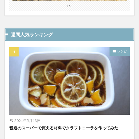
PR
スパワールド
ゼリー
ととのふコーラ
ともコーラ
ドリンク
ドリンクレビュー
なごみの湯
ご当地
コーラを楽しむ
週間人気ランキング
イセカルダモンコーラ
カフェイン
いってみた
イベント
インタビュー
ウィルキンソン
レシピ
エピス
お肉
カカオニブ
カカオ生コーラ
カップヌードル
カルディドライクラフトコーラ
キハダコーラ
ぎふコーラ
キャンペーン
グリーンコーラ
コーラ
コーラとハンバーガー
コーラの実
コーラの歴史
麹
コカ・コーラ
クラフトコーラ
SDGs
検索
2021年5月13日
普通のスーパーで買える材料でクラフトコーラを作ってみた