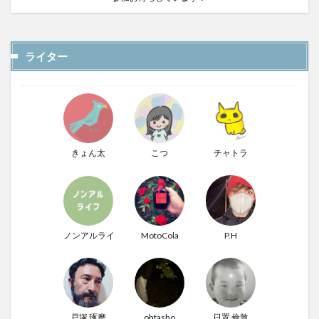
ライター
きょん太
こつ
チャトラ
ノンアルライフ
MotoCola
P.H
戸塚 琢磨
ohtasho
日置 倫敦