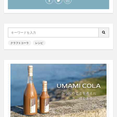
YATA COLA
YOKOHAMAクラフトコーラ
ZONE
アサヒ
アサヒ飲料
アップルパイ
OFFCOLA
NiziU
ノンアル
F&F クラフトコーラ
31アイスクリーム
8cco
BOTANICAL CRAFT COLA
CALEB's KOLA
CHIOICE COLA
クラフトコーラ
レシピ
CHOICE COLA ORIGINAL CRAFT
citycamp
Coke_ON_Passシリーズ
coland
FANTA
NARA COLA
FUIGO
herocola
jiu
KAMECOLA
karmanncoffee
Meimetsu
MOTO COLA
MotoCola
muennnosuke
あまさけ
アメリカ
アンケート
スーパー
ご当地コーラ
ご当地ドリンク
サーティワン
サントリー
シナモン
じゃがりこ
ジャンクフード
ジンジャーエール
スーパーコーラ
コカコーラ博物館
スパイス
スパイスカレー