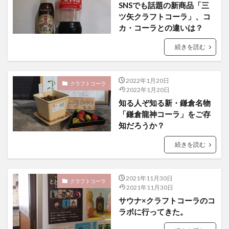
SNSでも話題の新商品「三
屋久島1000年コーラ
ヤーコンシロップ
ツ矢クラフトコーラ」、コ
モンデマンエステー
島根県
ポークソテー
カ・コーラとの違いは？
ハンズ
ピザ
ピノコーラ
続きを読む
ファーマーズクラフトコーラ
プラントベース
プレスリリース
ブレンドシロップ
ベッピンコーラ
2022年1月20日
クラフトコーラ
ペプシコーラ
ボタニカル
モンスターエナジー
2022年1月20日
ボタニカルクラフトコーラ
ホットコーラー
知る人ぞ知る新・鎌倉名物
「鎌倉龍神コーラ」をご存
ポップコーン
ボトル
またたびコーラ
知だろうか？
メロンソーダ
メントスコーラ
モスバーガー
続きを読む
モトコーラ
岐阜
愛と美の戦士
パーティタイム
邑智郡
腸活
自家製コーラ
自由が丘バーガー
萬金コーラ
薩摩クラフトコーラ
2021年11月30日
クラフトコーラ
2021年11月30日
薬膳発酵コーラ
薬膳醗酵コーラ「覚醒」
行田
サウナ×クラフトコーラのコ
越後クラフトコーラ
銚子灯台コーラ
美郷町
ラボに行ってきた。
鎌倉
鎌倉龍神コーラ
雪室