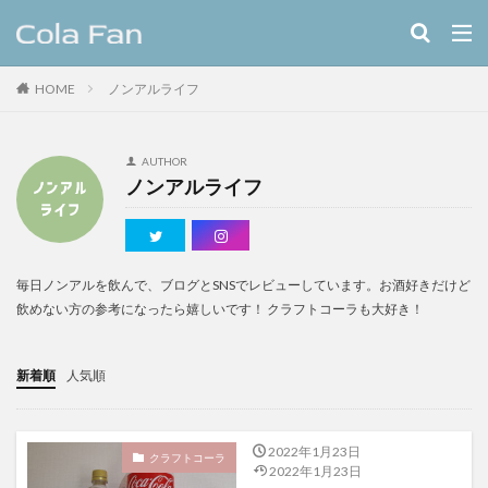
キーワード
HOME
ノンアルライフ
クラフトコーラ
レシピ
カテゴリー
AUTHOR
ノンアルライフ
タグ
11種のスパイスコーラ
伊良コーラ
ヨーロッパ
毎日ノンアルを飲んで、ブログとSNSでレビューしています。お酒好きだけど
飲めない方の参考になったら嬉しいです！ クラフトコーラも大好き！
ラムネ
ラララコーラ
レシピ
ローカル
ローカルコーラ
ロイヤル
九州
伊藤甘味
新着順
人気順
ヤーコン
八海山
八海醸造株式会社
北摂スパイスコーラ
北摂スパイス研究所
北海道クラフトコーラ
十勝夕暮れコーラ
2022年1月23日
クラフトコーラ
2022年1月23日
埼玉クラフトコーラ
大和コーラ