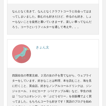
YATA COLA
YOKOHAMAクラフトコーラ
ZONE
なんとなく生きて、なんとなくクラフトコーラと出会ってはま
アサヒ
アサヒ飲料
アップルパイ
OFFCOLA
ってしまいました。飲むのも好きだけど、作るのも好き、しょ
NiziU
ノンアル
F&F クラフトコーラ
ーもないことを徒然と書いていきまーす。楽しい事ってなんだ
31アイスクリーム
8cco
BOTANICAL CRAFT COLA
ろう。コーラというフィルターを通して考え中。。。
CALEB's KOLA
CHIOICE COLA
CHOICE COLA ORIGINAL CRAFT
citycamp
きょん太
Coke_ON_Passシリーズ
coland
FANTA
NARA COLA
FUIGO
herocola
jiu
KAMECOLA
karmanncoffee
Meimetsu
MOTO COLA
MotoCola
muennnosuke
四国在住の専業主婦。２児の女の子を育てながら、ウェブライ
あまさけ
アメリカ
アンケート
スーパー
ターをしています。好きなことは料理、本を読むこと、海を見
ご当地コーラ
ご当地ドリンク
サーティワン
に行くこと、英会話。好きなノンアルコールドリンクは、ジン
サントリー
シナモン
じゃがりこ
ジャエール、トロピカーナ（パイナップル味）など。学生の頃
は「つぶつぶオレンジ」や「ぶどうゼリー」を自販機でよく買
ジャンクフード
ジンジャーエール
スーパーコーラ
ってました。もちろんコーラも好きです！英語のブログを始め
コカコーラ博物館
スパイス
スパイスカレー