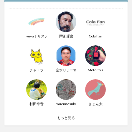
yuyu｜サステナぶる男
戸塚 琢磨
Cola Fan
チャトラ
空水りょーすけ
MotoCola
村田幸音
muennosuke
きょん太
もっと見る