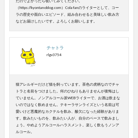
たのでよかったら覗いてみてください。
スパワールド
ゼリー
ととのふコーラ
（https://kyontanoblog.com）Cola fanのライターとして、コー
ラの歴史や面白いエピソード、組み合わせると美味しい飲み方
ともコーラ
ドリンク
ドリンクレビュー
などお届けしたいです。よろしくお願いします。
なごみの湯
ご当地
コーラを楽しむ
イセカルダモンコーラ
カフェイン
いってみた
イベント
インタビュー
ウィルキンソン
チャトラ
エピス
お肉
カカオニブ
カカオ生コーラ
rlgv3754
カップヌードル
カルディドライクラフトコーラ
キハダコーラ
ぎふコーラ
キャンペーン
グリーンコーラ
コーラ
コーラとハンバーガー
猫アレルギーだけど猫を飼っています。茶色の虎柄なのでチャ
コーラの実
コーラの歴史
麹
コカ・コーラ
トラと名前をつけました。何のひねりもありませんが後悔はし
ていません。ノンアルコール派WEBライターで、お酒は飲まな
クラフトコーラ
SDGs
いのではなく飲めません。テキーラサンライズという名前は可
愛いけど悪魔的なカクテルを飲み、酸欠になった経験がありま
検索
す。飲みたいものを、飲みたい人が、自分のペースで飲みまし
ょう。やめようアルコールハラスメント。楽しく飲もうノンア
ルコール。