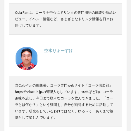
屋久島1000年コーラ
ヤーコンシロップ
Cola Fanは、コーラを中心にドリンクの専門用語の解説や商品レ
モンデマンエステー
島根県
ポークソテー
ビュー、イベント情報など、さまざまなドリンク情報を日々お
ハンズ
ピザ
ピノコーラ
届けしています。
ファーマーズクラフトコーラ
プラントベース
プレスリリース
ブレンドシロップ
ベッピンコーラ
ペプシコーラ
ボタニカル
モンスターエナジー
空水りょーすけ
ボタニカルクラフトコーラ
ホットコーラー
ポップコーン
ボトル
またたびコーラ
メロンソーダ
メントスコーラ
モスバーガー
モトコーラ
岐阜
愛と美の戦士
当Cola-Fanの編集長。コーラ専門webサイト「コーラ倶楽部」
https://colaclub.jp の管理人もしています。10年ほど前にコーラ
パーティタイム
邑智郡
腸活
自家製コーラ
趣味を志し、今日まで様々なコーラを飲んできました。「コー
自由が丘バーガー
萬金コーラ
薩摩クラフトコーラ
ラとは何か？」という疑問を、自分が納得するために活動して
薬膳発酵コーラ
薬膳醗酵コーラ「覚醒」
行田
います。研究をしているわけではなく、ゆる～く、あくまで趣
味として楽しんでいます。
越後クラフトコーラ
銚子灯台コーラ
美郷町
鎌倉
鎌倉龍神コーラ
雪室