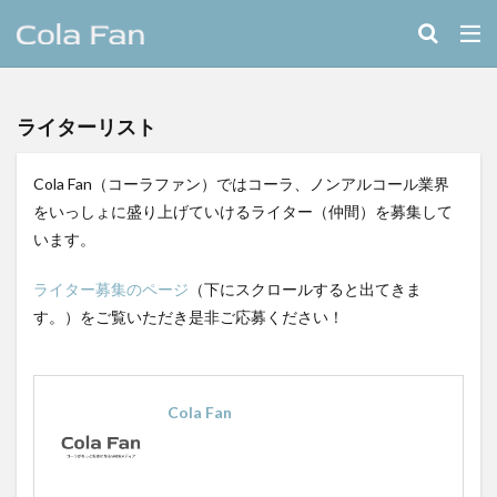
キーワード
クラフトコーラ
レシピ
ライターリスト
カテゴリー
Cola Fan（コーラファン）ではコーラ、ノンアルコール業界
をいっしょに盛り上げていけるライター（仲間）を募集して
います。
タグ
11種のスパイスコーラ
伊良コーラ
ヨーロッパ
ライター募集のページ
（下にスクロールすると出てきま
す。）をご覧いただき是非ご応募ください！
ラムネ
ラララコーラ
レシピ
ローカル
ローカルコーラ
ロイヤル
九州
伊藤甘味
ヤーコン
八海山
八海醸造株式会社
Cola Fan
北摂スパイスコーラ
北摂スパイス研究所
北海道クラフトコーラ
十勝夕暮れコーラ
埼玉クラフトコーラ
大和コーラ