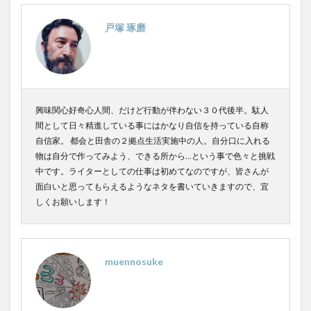
霧島クラフトコーラ
飲食店情報
香川
戸塚 琢磨
高知クラフトコーラ
高知コーラ
魚沼の里
羽田ブルワリー
美容
手作り
湧き水のキハダコーラ
日々乃コーラ
日清食品
明石麻弓
映画
東京コーラ
興味関心好奇心人間、だけど行動が伴わない３０代後半。駄人
横浜クラフトコーラ
武蔵小山
歴史
沖縄
間として日々精進している事にはかなり自信を持っている自称
瀬戸内三豊コーラ
紺金コーラ
炭酸水
自信家。 都会と田舎の２拠点生活実施中の人。自分口に入れる
物は自分で作ってみよう、できる所から…という事で色々と挑戦
炭酸飲料
無印良品
熊本コーラ
琉球コーラ
中です。ライターとしての仕事は初めてなのですが、皆さんが
神コーラ
空水りょーすけ
糖分
紹介
面白いと思ってもらえるようなネタを書いていきますので、宜
はちみつレモン
ノンアルコールドリンク
しくお願いします！
233コーラ
TÉTOTARŌ COLA
PEPSI
saoji
shima cola
SOIL
SPAICE9
SPICE 9
muennosuke
SPICE DRINK SYRUP クラフトコーラ
suiu
TOBA TOBA COLA
OFF COLA
TOKYOクラフトコーラ
UMAMI COLA
YASOコーラ