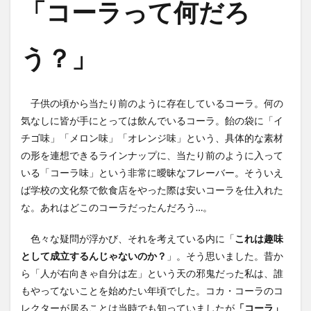
「コーラって何だろ
う？」
子供の頃から当たり前のように存在しているコーラ。何の
気なしに皆が手にとっては飲んでいるコーラ。飴の袋に「イ
チゴ味」「メロン味」「オレンジ味」という、具体的な素材
の形を連想できるラインナップに、当たり前のように入って
いる「コーラ味」という非常に曖昧なフレーバー。そういえ
ば学校の文化祭で飲食店をやった際は安いコーラを仕入れた
な。あれはどこのコーラだったんだろう…。
色々な疑問が浮かび、それを考えている内に「
これは趣味
として成立するんじゃないのか？
」。そう思いました。昔か
ら「人が右向きゃ自分は左」という天の邪鬼だった私は、誰
もやってないことを始めたい年頃でした。コカ・コーラのコ
レクターが居ることは当時でも知っていましたが
「コーラ」