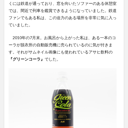
くには鉄道が通っており、窓を向いたソファーのある休憩室
スパワールド
ゼリー
ととのふコーラ
では、間近で列車を鑑賞できるようになっていました。鉄道
ともコーラ
ドリンク
ドリンクレビュー
ファンでもある私は、この迫力のある場所を非常に気に入っ
なごみの湯
ご当地
コーラを楽しむ
ていました。
イセカルダモンコーラ
カフェイン
いってみた
2010年の7月末。お風呂から上がった私は、ある一本のコ
イベント
インタビュー
ウィルキンソン
ーラが脱衣所の自動販売機に売られているのに気が付きま
エピス
お肉
カカオニブ
カカオ生コーラ
す。それがサムネイル画像にも使われているアサヒ飲料の
カップヌードル
カルディドライクラフトコーラ
『グリーンコーラ』
でした。
キハダコーラ
ぎふコーラ
キャンペーン
グリーンコーラ
コーラ
コーラとハンバーガー
コーラの実
コーラの歴史
麹
コカ・コーラ
クラフトコーラ
SDGs
検索