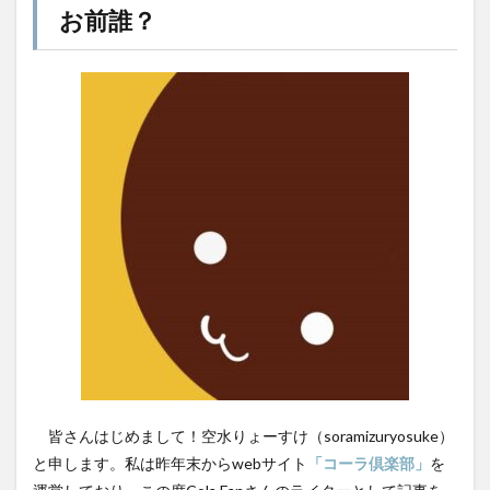
2
お前誰？
霧島クラフトコーラ
飲食店情報
香川
コー
高知クラフトコーラ
高知コーラ
魚沼の里
ラ趣
味と
羽田ブルワリー
美容
手作り
の出
会い
湧き水のキハダコーラ
日々乃コーラ
日清食品
3
明石麻弓
映画
東京コーラ
伝え
横浜クラフトコーラ
武蔵小山
歴史
沖縄
たい
こと
瀬戸内三豊コーラ
紺金コーラ
炭酸水
4
炭酸飲料
無印良品
熊本コーラ
琉球コーラ
グリ
神コーラ
空水りょーすけ
糖分
紹介
ーン
コー
はちみつレモン
ノンアルコールドリンク
ラに
つい
233コーラ
TÉTOTARŌ COLA
PEPSI
saoji
て
shima cola
SOIL
SPAICE9
SPICE 9
SPICE DRINK SYRUP クラフトコーラ
suiu
皆さんはじめまして！空水りょーすけ（soramizuryosuke）
TOBA TOBA COLA
OFF COLA
と申します。私は昨年末からwebサイト
「コーラ倶楽部」
を
TOKYOクラフトコーラ
UMAMI COLA
YASOコーラ