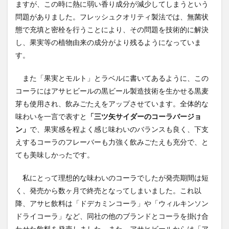
ますが、この時に熱に弱い香り成分が減少してしまうという
問題がありました。フレッシュクオリティ製法では、無菌状
態で充填と密栓を行うことにより、その問題を技術的に解決
し、果実等の植物由来の成分がより残るようになっていま
す。
また「果実とモルト」とラベルに書いてあるように、この
コーラにはアサヒビールの黒ビール製造技術を生かせる黒麦
芽も使用され、飲みごたえをアップさせています。全体的な
味わいを一言で表すと
「三ツ矢サイダーのコーラバージョ
ン」
で、果実感を程よく感じ味わいのバランスも良く、下支
えするコーラのフレーバーも力強く飲みごたえも充分で、と
ても美味しかったです。
私にとって理想的な味わいのコーラでしたが発売期間は短
く、発売から数ヶ月で終売となってしまいました。これ以
降、アサヒ飲料は「ドデカミンコーラ」や「ウィルキンソン
ドライコーラ」など、同社の他のブランドとコーラを掛け合
わせた飲料を発売しました。また、アサヒビールからは「ア