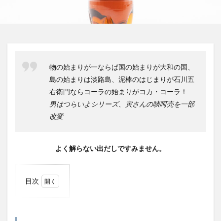
屋久島1000年コーラ
ヤーコンシロップ
モンデマンエステー
島根県
ポークソテー
ハンズ
ピザ
ピノコーラ
ファーマーズクラフトコーラ
プラントベース
物の始まりが一ならば国の始まりが大和の国、
プレスリリース
ブレンドシロップ
ベッピンコーラ
島の始まりは淡路島、泥棒のはじまりが石川五
ペプシコーラ
ボタニカル
モンスターエナジー
右衛門ならコーラの始まりがコカ・コーラ！
ボタニカルクラフトコーラ
ホットコーラー
男はつらいよシリーズ、寅さんの啖呵売を一部
ポップコーン
ボトル
またたびコーラ
改変
メロンソーダ
メントスコーラ
モスバーガー
モトコーラ
岐阜
愛と美の戦士
よく解らない出だしですみません。
パーティタイム
邑智郡
腸活
自家製コーラ
自由が丘バーガー
萬金コーラ
薩摩クラフトコーラ
目次
薬膳発酵コーラ
薬膳醗酵コーラ「覚醒」
行田
1
越後クラフトコーラ
銚子灯台コーラ
美郷町
お前
誰？
鎌倉
鎌倉龍神コーラ
雪室