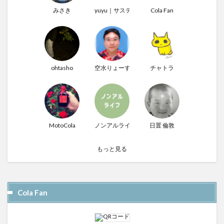
みさき
yuyu｜サステナぶる男
Cola Fan
ohtasho
空水りょーすけ
チャトラ
MotoCola
ノンアルライフ
日置 倫敦
もっと見る
Cola Fan