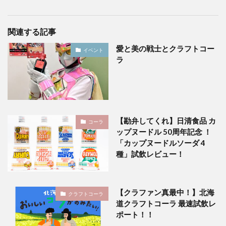
関連する記事
愛と美の戦士とクラフトコー
イベント
ラ
【勘弁してくれ】日清食品 カ
コーラ
ップヌードル 50周年記念 ！
「カップヌードルソーダ 4
種」試飲レビュー！
【クラファン真最中！】北海
クラフトコーラ
道クラフトコーラ 最速試飲レ
ポート！！