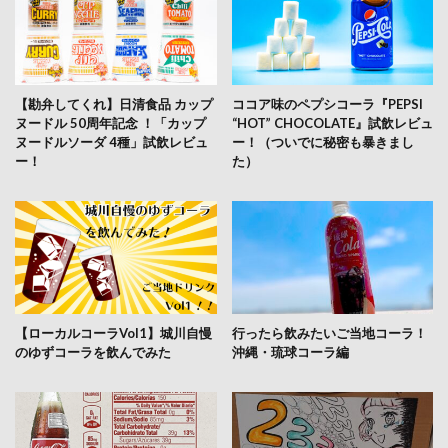
【勘弁してくれ】日清食品 カップ
ココア味のペプシコーラ『PEPSI
ヌードル 50周年記念 ！「カップ
“HOT” CHOCOLATE』試飲レビュ
ヌードルソーダ 4種」試飲レビュ
ー！（ついでに秘密も暴きまし
ー！
た）
【ローカルコーラVol1】城川自慢
行ったら飲みたいご当地コーラ！
のゆずコーラを飲んでみた
沖縄・琉球コーラ編