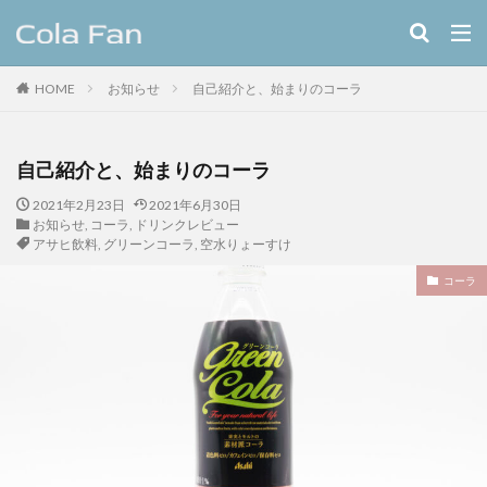
キーワード
HOME
お知らせ
自己紹介と、始まりのコーラ
クラフトコーラ
レシピ
カテゴリー
自己紹介と、始まりのコーラ
2021年2月23日
2021年6月30日
お知らせ
,
コーラ
,
ドリンクレビュー
アサヒ飲料
,
グリーンコーラ
,
空水りょーすけ
タグ
11種のスパイスコーラ
伊良コーラ
ヨーロッパ
コーラ
ラムネ
ラララコーラ
レシピ
ローカル
ローカルコーラ
ロイヤル
九州
伊藤甘味
ヤーコン
八海山
八海醸造株式会社
北摂スパイスコーラ
北摂スパイス研究所
北海道クラフトコーラ
十勝夕暮れコーラ
埼玉クラフトコーラ
大和コーラ