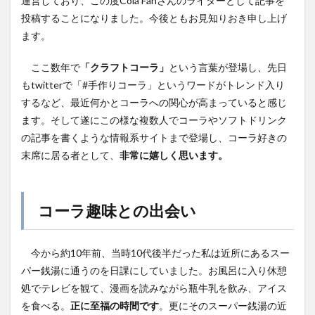
運営しており、この度Cola Fanさんのライターとして記事を
YATA COLA
YOKOHAMAクラフトコーラ
ZONE
投稿することになりました。今後ともお見知りおき申し上げ
ます。
アサヒ
アサヒ飲料
アップルパイ
OFFCOLA
NiziU
ノンアル
F&F クラフトコーラ
ここ数年で
「クラフトコーラ」
という言葉が登場し、先日
31アイスクリーム
8cco
BOTANICAL CRAFT COLA
もtwitterで「#手作りコーラ」というワードがトレンド入り
CALEB's KOLA
CHIOICE COLA
するなど、最近何かとコーラへの関心が高まっていると感じ
ます。そして遂にこの様な複数人でコーラやソフトドリンク
CHOICE COLA ORIGINAL CRAFT
citycamp
の記事を書くような情報系サイトまで登場し、コーラ好きの
Coke_ON_Passシリーズ
coland
FANTA
末席に居る者として、
非常に嬉しく思います。
NARA COLA
FUIGO
herocola
jiu
KAMECOLA
karmanncoffee
Meimetsu
MOTO COLA
MotoCola
muennnosuke
コーラ趣味との出会い
あまさけ
アメリカ
アンケート
スーパー
ご当地コーラ
ご当地ドリンク
サーティワン
今から約10年前、当時10代後半だった私は近所にあるスー
サントリー
シナモン
じゃがりこ
パー銭湯に通うのを日課にしていました。お風呂に入り休憩
処でテレビを観て、漫画を読みながら瓶牛乳を飲み、アイス
ジャンクフード
ジンジャーエール
スーパーコーラ
を食べる。
正に至福の時間です
。更にそのスーパー銭湯の近
コカコーラ博物館
スパイス
スパイスカレー