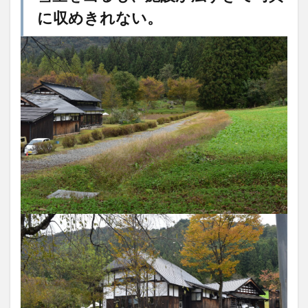
の効能を
に収めきれない。
書かなけ
れ
ば・・・