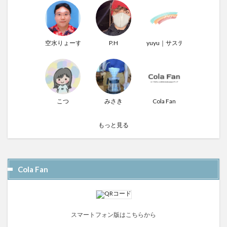
空水りょーすけ
P.H
yuyu｜サステナぶる男
こつ
みさき
Cola Fan
もっと見る
Cola Fan
スマートフォン版はこちらから