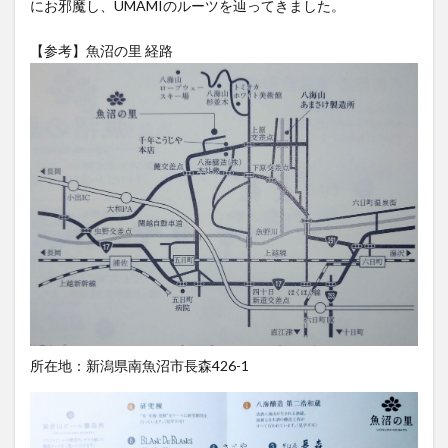
にお邪魔し、UMAMIのルーツを辿ってきました。
YATA COLA
YOKOHAMAクラフトコーラ
ZONE
【参考】魚沼の里 経路
アサヒ
アサヒ飲料
アップルパイ
OFFCOLA
NiziU
ノンアル
F&F クラフトコーラ
31アイスクリーム
8cco
BOTANICAL CRAFT COLA
CALEB's KOLA
CHIOICE COLA
CHOICE COLA ORIGINAL CRAFT
citycamp
Coke_ON_Passシリーズ
coland
FANTA
NARA COLA
FUIGO
herocola
jiu
KAMECOLA
karmanncoffee
Meimetsu
MOTO COLA
MotoCola
muennnosuke
あまさけ
アメリカ
アンケート
スーパー
ご当地コーラ
ご当地ドリンク
サーティワン
所在地：新潟県南魚沼市長森426-1
サントリー
シナモン
じゃがりこ
ジャンクフード
ジンジャーエール
スーパーコーラ
コカコーラ博物館
スパイス
スパイスカレー