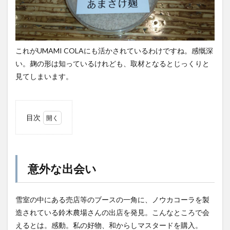
これがUMAMI COLAにも活かされているわけですね。感慨深
い。麹の形は知っているけれども、取材となるとじっくりと
見てしまいます。
目次
1
意外
な出
会い
意外な出会い
2
雪室
を出
雪室の中にある売店等のブースの一角に、ノウカコーラを製
る
造されている鈴木農場さんの出店を発見。こんなところで会
も、
施設
えるとは。感動。私の好物、和からしマスタードを購入。