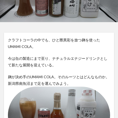
屋久島1000年コーラ
ヤーコンシロップ
モンデマンエステー
島根県
ポークソテー
ハンズ
ピザ
ピノコーラ
ファーマーズクラフトコーラ
プラントベース
プレスリリース
ブレンドシロップ
ベッピンコーラ
クラフトコーラの中でも、ひと際異彩を放つ麹を使った
ペプシコーラ
ボタニカル
モンスターエナジー
UMAMI COLA。
ボタニカルクラフトコーラ
ホットコーラー
今は缶の製造にまで至り、ナチュラルエナジードリンクとし
ポップコーン
ボトル
またたびコーラ
て新たな展開を迎えている。
メロンソーダ
メントスコーラ
モスバーガー
モトコーラ
岐阜
愛と美の戦士
麹が決め手のUMAMI COLA。そのルーツとはどんなものか。
新潟県南魚沼まで足を運んでみよう。
パーティタイム
邑智郡
腸活
自家製コーラ
自由が丘バーガー
萬金コーラ
薩摩クラフトコーラ
薬膳発酵コーラ
薬膳醗酵コーラ「覚醒」
行田
越後クラフトコーラ
銚子灯台コーラ
美郷町
鎌倉
鎌倉龍神コーラ
雪室