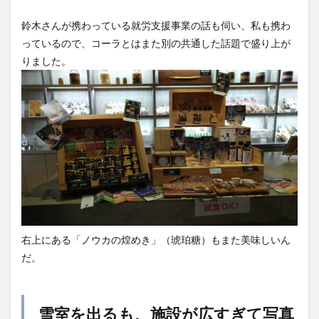
が広
すぎ
鈴木さんが携わっている就労支援事業の話も伺い、私も携わ
て写
真に
っているので、コーラとはまた別の共通した話題で盛り上が
収め
りました。
きれ
な
い。
3
取材
と言
いつ
つ
も、
施設
巡り
で楽
しく
右上にある「ノウカの煌めき」（琥珀糖）もまた美味しいん
なっ
だ。
てし
ま
う。
4
麹
雪室を出るも、施設が広すぎて写真