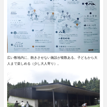
スパワールド
ゼリー
ととのふコーラ
ともコーラ
ドリンク
ドリンクレビュー
なごみの湯
ご当地
コーラを楽しむ
イセカルダモンコーラ
カフェイン
いってみた
イベント
インタビュー
ウィルキンソン
エピス
お肉
カカオニブ
カカオ生コーラ
カップヌードル
カルディドライクラフトコーラ
キハダコーラ
ぎふコーラ
キャンペーン
広い敷地内に、飽きさせない施設が複数ある。子どもから大
グリーンコーラ
コーラ
コーラとハンバーガー
人まで楽しめる（少し大人寄り）。
コーラの実
コーラの歴史
麹
コカ・コーラ
クラフトコーラ
SDGs
検索