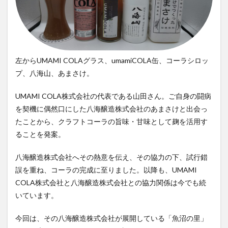
霧島クラフトコーラ
飲食店情報
香川
高知クラフトコーラ
高知コーラ
魚沼の里
羽田ブルワリー
美容
手作り
湧き水のキハダコーラ
日々乃コーラ
日清食品
左からUMAMI COLAグラス、umamiCOLA缶、コーラシロッ
明石麻弓
映画
東京コーラ
プ、八海山、あまさけ。
横浜クラフトコーラ
武蔵小山
歴史
沖縄
UMAMI COLA株式会社の代表である山田さん。ご自身の闘病
瀬戸内三豊コーラ
紺金コーラ
炭酸水
を契機に偶然口にした八海醸造株式会社のあまさけと出会っ
炭酸飲料
無印良品
熊本コーラ
琉球コーラ
たことから、クラフトコーラの旨味・甘味として麹を活用す
神コーラ
空水りょーすけ
糖分
紹介
ることを発案。
はちみつレモン
ノンアルコールドリンク
八海醸造株式会社へその熱意を伝え、その協力の下、試行錯
233コーラ
TÉTOTARŌ COLA
PEPSI
saoji
誤を重ね、コーラの完成に至りました。以降も、UMAMI
shima cola
SOIL
SPAICE9
SPICE 9
COLA株式会社と八海醸造株式会社との協力関係は今でも続
SPICE DRINK SYRUP クラフトコーラ
suiu
いています。
TOBA TOBA COLA
OFF COLA
今回は、その八海醸造株式会社が展開している「魚沼の里」
TOKYOクラフトコーラ
UMAMI COLA
YASOコーラ