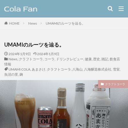
キーワード
HOME
News
UMAMIのルーツを辿る。
クラフトコーラ
レシピ
カテゴリー
UMAMIのルーツを辿る。
2024年1月9日
2024年1月9日
News
,
クラフトコーラ
,
コーラ
,
ドリンクレビュー
,
健康
,
歴史
,
雑記
,
飲食店
情報
タグ
UMAMI COLA
,
あまさけ
,
クラフトコーラ
,
八海山
,
八海醸造株式会社
,
雪室
,
11種のスパイスコーラ
伊良コーラ
ヨーロッパ
魚沼の里
,
麹
ラムネ
ラララコーラ
レシピ
ローカル
クラフトコーラ
ローカルコーラ
ロイヤル
九州
伊藤甘味
ヤーコン
八海山
八海醸造株式会社
北摂スパイスコーラ
北摂スパイス研究所
北海道クラフトコーラ
十勝夕暮れコーラ
埼玉クラフトコーラ
大和コーラ