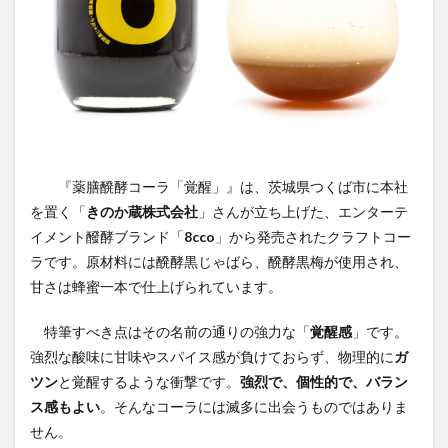
YATA COLA
YOKOHAMAクラフトコーラ
ZONE
アサヒ
アサヒ飲料
アップルパイ
OFFCOLA
NiziU
ノンアル
F&F クラフトコーラ
31アイスクリーム
8cco
BOTANICAL CRAFT COLA
CALEB's KOLA
CHIOICE COLA
CHOICE COLA ORIGINAL CRAFT
citycamp
『薬膳醗酵コーラ「覚醒」』は、茨城県つくば市に本社
Coke_ON_Passシリーズ
coland
FANTA
を置く「
きのか蔵株式会社
」さんが立ち上げた、エンターテ
NARA COLA
FUIGO
herocola
jiu
イメント醱酵ブランド「
8cco
」から発売されたクラフトコー
ラです。原材料には醗酵黒じゃばら、醗酵黒梅が使用され、
KAMECOLA
karmanncoffee
Meimetsu
甘さは蜂蜜一本で仕上げられています。
MOTO COLA
MotoCola
muennnosuke
あまさけ
アメリカ
アンケート
スーパー
特筆すべき点はその名前の通りの強力な「
覚醒感
」です。
ご当地コーラ
ご当地ドリンク
サーティワン
強烈な酸味に甘味やスパイス感が負けておらず、物理的に
ガ
ツン
と覚醒するような衝撃です。
強烈で、個性的で、バラン
サントリー
シナモン
じゃがりこ
ス感もよい
。そんなコーラには滅多に出会うものではありま
ジャンクフード
ジンジャーエール
スーパーコーラ
せん。
コカコーラ博物館
スパイス
スパイスカレー