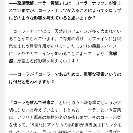
――
薬膳醗酵コーラ「覚醒」
には「コーラ・ナッツ」が含ま
れていますが、コーラ・ナッツが入ることによってシロップ
にどのような影響を与えていると思いますか？
コーラ・ナッツには、天然のカフェインが多く含まれてい
ることが知られています。ご存知の通り、カフェインには眠
気覚ましや興奮作用があります。たっぷりの薬膳スパイス
に、天然のカフェインが加わることによって、より「
覚醒
感
」が強まる好影響を与えています！
――コーラが「コーラ」であるために、重要な要素というの
は何だと思われますか？
「
コーラを飲んで健康に
」という原点回帰を重要というか大
切にしたいと考えています。もともと「コーラ」という言葉
は、アフリカ原産の植物の名称を指します。そのコーラの実
を使って、19世紀にアメリカの薬剤師が滋養強壮ドリンクを
作ったことから、黒っぽい飲料のことも「コーラ」と呼ばれ