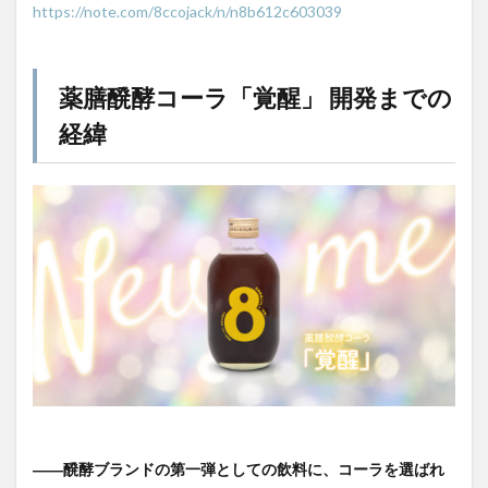
https://note.com/8ccojack/n/n8b612c603039
薬膳醗酵コーラ「覚醒」 開発までの
経緯
――醗酵ブランドの第一弾としての飲料に、コーラを選ばれ