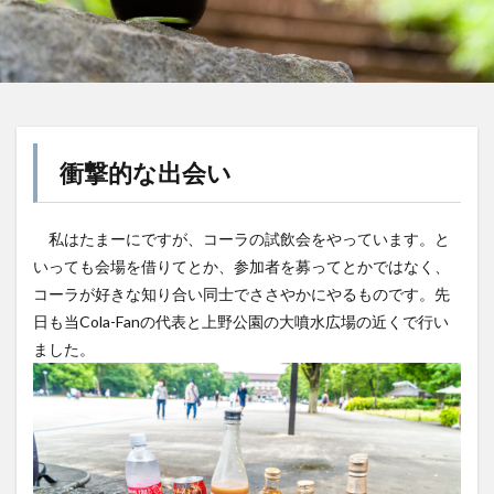
屋久島1000年コーラ
ヤーコンシロップ
モンデマンエステー
島根県
ポークソテー
ハンズ
ピザ
ピノコーラ
ファーマーズクラフトコーラ
プラントベース
プレスリリース
ブレンドシロップ
ベッピンコーラ
衝撃的な出会い
ペプシコーラ
ボタニカル
モンスターエナジー
ボタニカルクラフトコーラ
ホットコーラー
私はたまーにですが、コーラの試飲会をやっています。と
ポップコーン
ボトル
またたびコーラ
いっても会場を借りてとか、参加者を募ってとかではなく、
メロンソーダ
メントスコーラ
モスバーガー
コーラが好きな知り合い同士でささやかにやるものです。先
モトコーラ
岐阜
愛と美の戦士
日も当Cola-Fanの代表と上野公園の大噴水広場の近くで行い
ました。
パーティタイム
邑智郡
腸活
自家製コーラ
自由が丘バーガー
萬金コーラ
薩摩クラフトコーラ
薬膳発酵コーラ
薬膳醗酵コーラ「覚醒」
行田
越後クラフトコーラ
銚子灯台コーラ
美郷町
鎌倉
鎌倉龍神コーラ
雪室