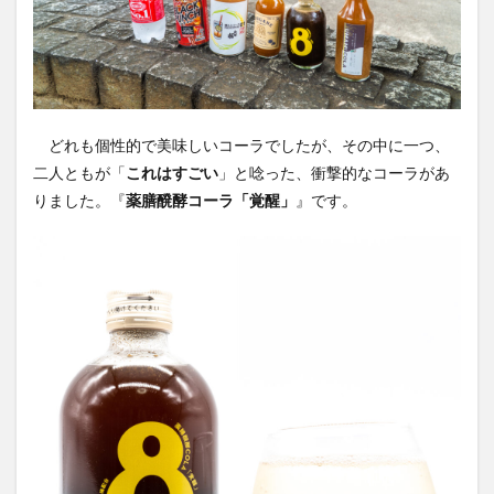
霧島クラフトコーラ
飲食店情報
香川
高知クラフトコーラ
高知コーラ
魚沼の里
羽田ブルワリー
美容
手作り
湧き水のキハダコーラ
日々乃コーラ
日清食品
どれも個性的で美味しいコーラでしたが、その中に一つ、
明石麻弓
映画
東京コーラ
二人ともが「
これはすごい
」と唸った、衝撃的なコーラがあ
横浜クラフトコーラ
武蔵小山
歴史
沖縄
りました。『
薬膳醗酵コーラ「覚醒」
』です。
瀬戸内三豊コーラ
紺金コーラ
炭酸水
炭酸飲料
無印良品
熊本コーラ
琉球コーラ
神コーラ
空水りょーすけ
糖分
紹介
はちみつレモン
ノンアルコールドリンク
233コーラ
TÉTOTARŌ COLA
PEPSI
saoji
shima cola
SOIL
SPAICE9
SPICE 9
SPICE DRINK SYRUP クラフトコーラ
suiu
TOBA TOBA COLA
OFF COLA
TOKYOクラフトコーラ
UMAMI COLA
YASOコーラ