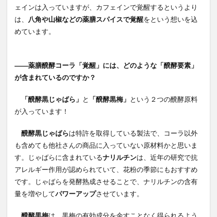
ェインは入っていますが、カフェインで覚醒するというより
は、
八角や山椒などの薬膳スパイスで覚醒
をという想いを込
めています。
――薬膳醗酵コーラ「覚醒」には、どのような「醗酵要素」
が含まれているのですか？
「醗酵黒じゃばら」
と
「醗酵黒梅」
という２つの醗酵原料
が入っています！
醗酵黒じゃばら
は特許を取得している製法で、コーラ以外
も含めても他社さんの商品に入っていない原材料かと思いま
す。じゃばらに含まれている
ナリルチン
は、近年の研究で抗
アレルギー作用が認められていて、花粉の季節にもおすすめ
です。じゃばらを発酵熟成させることで、ナリルチンの含有
量を増やして
パワーアップ
させています。
醗酵黒梅
は、黒梅の有効成分を余すことなく得られるよう