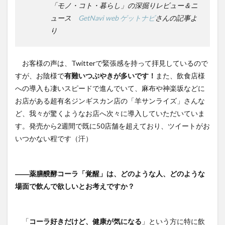
「モノ・コト・暮らし」の深掘りレビュー＆ニ
ュース
GetNavi web ゲットナビ
さんの記事よ
り
お客様の声は、Twitterで緊張感を持って拝見しているので
すが、お陰様で
有難いつぶやきが多いです！
また、飲食店様
への導入も凄いスピードで進んでいて、麻布や神楽坂などに
お店がある超有名ジンギスカン店の「羊サンライズ」さんな
ど、我々が驚くようなお店へ次々に導入していただいていま
す。発売から2週間で既に50店舗を超えており、ツイートがお
いつかない程です（汗）
――薬膳醗酵コーラ「覚醒」は、どのような人、どのような
場面で飲んで欲しいとお考えですか？
「
コーラ好きだけど、健康が気になる
」という方に特に飲