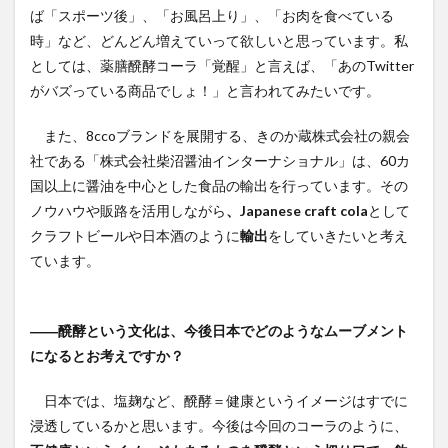
ば「スポーツ後」、「お風呂上り」、「お肉を食べている
時」など、どんどん増えていって欲しいと思っています。私
としては、薬膳醗酵コーラ「覚醒」と言えば、「あのTwitter
がバズっている商品でしょ！」と言われてみたいです。
また、8ccoブランドを展開する、きのか蔵株式会社の親会
社である「株式会社柴沼醤油インターナショナル」は、60カ
国以上に醤油を中心とした食品の輸出を行っています。その
ノウハウや販路を活用しながら
、Japanese craft cola
として
クラフトビールや日本酒のように
輸出
をしていきたいと考え
ています。
――醗酵という文化は、今後日本でどのようなムーブメント
になるとお考えですか？
日本では、塩麹など、醗酵＝健康というイメージはすでに
浸透しているかと思います。今後は今回のコーラのように、