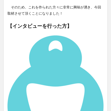
スパワールド
ゼリー
ととのふコーラ
そのため、これを作られた方々に非常に興味が湧き、今回
取材させて頂くことになりました！
ともコーラ
ドリンク
ドリンクレビュー
なごみの湯
ご当地
コーラを楽しむ
【インタビューを行った方】
イセカルダモンコーラ
カフェイン
いってみた
イベント
インタビュー
ウィルキンソン
エピス
お肉
カカオニブ
カカオ生コーラ
カップヌードル
カルディドライクラフトコーラ
キハダコーラ
ぎふコーラ
キャンペーン
グリーンコーラ
コーラ
コーラとハンバーガー
コーラの実
コーラの歴史
麹
コカ・コーラ
クラフトコーラ
SDGs
検索