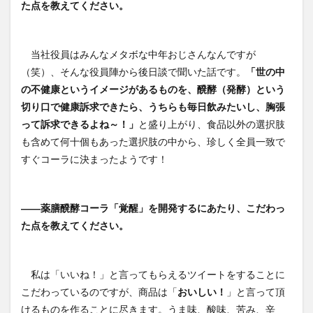
た点を教えてください。
当社役員はみんなメタボな中年おじさんなんですが
（笑）、そんな役員陣から後日談で聞いた話です。
「世の中
の不健康というイメージがあるものを、醗酵（発酵）という
切り口で健康訴求できたら、うちらも毎日飲みたいし、胸張
って訴求できるよね～！」
と盛り上がり、食品以外の選択肢
も含めて何十個もあった選択肢の中から、珍しく全員一致で
すぐコーラに決まったようです！
――薬膳醗酵コーラ「覚醒」を開発するにあたり、こだわっ
た点を教えてください。
私は「いいね！」と言ってもらえるツイートをすることに
こだわっているのですが、商品は「
おいしい！
」と言って頂
けるものを作ることに尽きます。うま味、酸味、苦み、辛