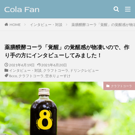
キーワード
HOME
インタビュー・対談
薬膳醗酵コーラ「覚醒」の覚醒感が物
クラフトコーラ
レシピ
カテゴリー
薬膳醗酵コーラ「覚醒」の覚醒感が物凄いので、作
り手の方にインタビューしてみました！
2021年6月19日
2021年6月20日
タグ
インタビュー・対談
,
クラフトコーラ
,
ドリンクレビュー
8cco
,
クラフトコーラ
,
空水りょーすけ
11種のスパイスコーラ
伊良コーラ
ヨーロッパ
ラムネ
ラララコーラ
レシピ
ローカル
クラフトコーラ
ローカルコーラ
ロイヤル
九州
伊藤甘味
ヤーコン
八海山
八海醸造株式会社
北摂スパイスコーラ
北摂スパイス研究所
北海道クラフトコーラ
十勝夕暮れコーラ
埼玉クラフトコーラ
大和コーラ