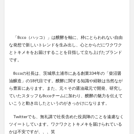
「8cco（ハッコ）」は醗酵を軸に、枠にとらわれない自由
な発想で新しいトレンドを生み出し、心とからだにワクワク
とトキメキをお届けすることを目指して立ち上げたブランド
です。
8ccoの社長は、茨城県土浦市にある創業334年の「柴沼醤
油醸造」の18代目です。醗酵に関する知識や経験は当然なが
ら豊富にあります。また、元々その醤油蔵元で開発、研究し
ていたスタッフも8ccoチームに加わり、醗酵の魅力を伝えて
いこうと動き出したというのがきっかけになります。
Twitterでも、無礼講で社長含めた役員陣のことを遠慮なく
ツイートしています。ワクワクとトキメキを届けられている
かは不安ですが、、、笑