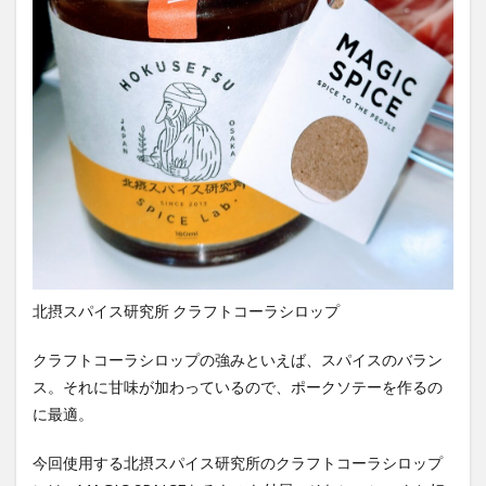
霧島クラフトコーラ
飲食店情報
香川
高知クラフトコーラ
高知コーラ
魚沼の里
羽田ブルワリー
美容
手作り
湧き水のキハダコーラ
日々乃コーラ
日清食品
明石麻弓
映画
東京コーラ
横浜クラフトコーラ
武蔵小山
歴史
沖縄
瀬戸内三豊コーラ
紺金コーラ
炭酸水
炭酸飲料
無印良品
熊本コーラ
琉球コーラ
神コーラ
空水りょーすけ
糖分
紹介
北摂スパイス研究所 クラフトコーラシロップ
はちみつレモン
ノンアルコールドリンク
233コーラ
TÉTOTARŌ COLA
PEPSI
saoji
クラフトコーラシロップの強みといえば、スパイスのバラン
shima cola
SOIL
SPAICE9
SPICE 9
ス。それに甘味が加わっているので、ポークソテーを作るの
SPICE DRINK SYRUP クラフトコーラ
suiu
に最適。
TOBA TOBA COLA
OFF COLA
今回使用する北摂スパイス研究所のクラフトコーラシロップ
TOKYOクラフトコーラ
UMAMI COLA
YASOコーラ