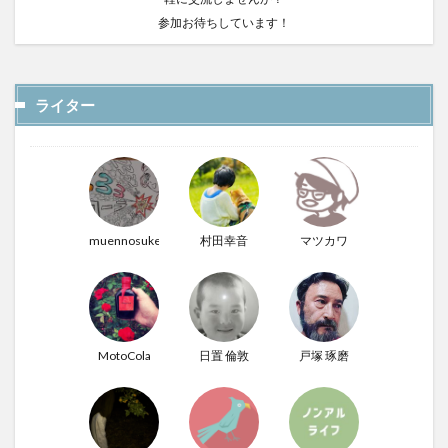
参加お待ちしています！
ライター
muennosuke
村田幸音
マツカワ
MotoCola
日置 倫敦
戸塚 琢磨