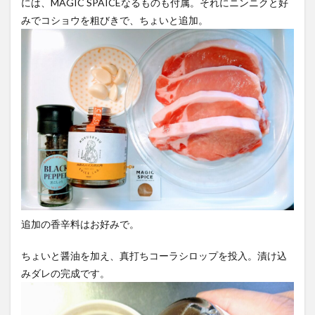
には、MAGIC SPAICEなるものも付属。それにニンニクと好
YATA COLA
YOKOHAMAクラフトコーラ
ZONE
みでコショウを粗びきで、ちょいと追加。
アサヒ
アサヒ飲料
アップルパイ
OFFCOLA
NiziU
ノンアル
F&F クラフトコーラ
31アイスクリーム
8cco
BOTANICAL CRAFT COLA
CALEB's KOLA
CHIOICE COLA
CHOICE COLA ORIGINAL CRAFT
citycamp
Coke_ON_Passシリーズ
coland
FANTA
NARA COLA
FUIGO
herocola
jiu
KAMECOLA
karmanncoffee
Meimetsu
MOTO COLA
MotoCola
muennnosuke
追加の香辛料はお好みで。
あまさけ
アメリカ
アンケート
スーパー
ご当地コーラ
ご当地ドリンク
サーティワン
ちょいと醤油を加え、真打ちコーラシロップを投入。漬け込
サントリー
シナモン
じゃがりこ
みダレの完成です。
ジャンクフード
ジンジャーエール
スーパーコーラ
コカコーラ博物館
スパイス
スパイスカレー