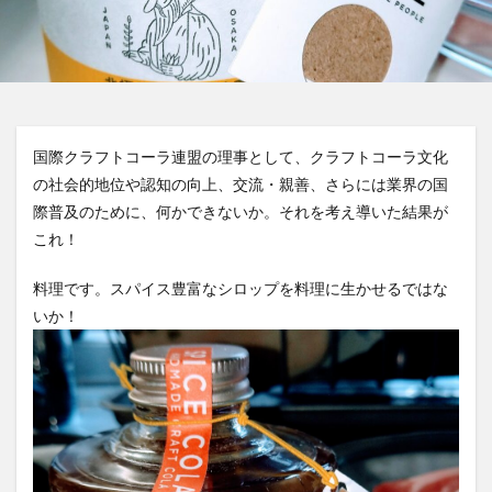
屋久島1000年コーラ
ヤーコンシロップ
モンデマンエステー
島根県
ポークソテー
ハンズ
ピザ
ピノコーラ
ファーマーズクラフトコーラ
プラントベース
プレスリリース
ブレンドシロップ
ベッピンコーラ
国際クラフトコーラ連盟の理事として、クラフトコーラ文化
の社会的地位や認知の向上、交流・親善、さらには業界の国
ペプシコーラ
ボタニカル
モンスターエナジー
際普及のために、何かできないか。それを考え導いた結果が
ボタニカルクラフトコーラ
ホットコーラー
これ！
ポップコーン
ボトル
またたびコーラ
メロンソーダ
メントスコーラ
モスバーガー
料理です。スパイス豊富なシロップを料理に生かせるではな
いか！
モトコーラ
岐阜
愛と美の戦士
パーティタイム
邑智郡
腸活
自家製コーラ
自由が丘バーガー
萬金コーラ
薩摩クラフトコーラ
薬膳発酵コーラ
薬膳醗酵コーラ「覚醒」
行田
越後クラフトコーラ
銚子灯台コーラ
美郷町
鎌倉
鎌倉龍神コーラ
雪室