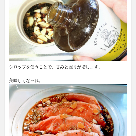
スパワールド
ゼリー
ととのふコーラ
ともコーラ
ドリンク
ドリンクレビュー
なごみの湯
ご当地
コーラを楽しむ
イセカルダモンコーラ
カフェイン
いってみた
イベント
インタビュー
ウィルキンソン
エピス
お肉
カカオニブ
カカオ生コーラ
カップヌードル
カルディドライクラフトコーラ
シロップを使うことで、甘みと照りが増します。
キハダコーラ
ぎふコーラ
キャンペーン
美味しくな～れ。
グリーンコーラ
コーラ
コーラとハンバーガー
コーラの実
コーラの歴史
麹
コカ・コーラ
クラフトコーラ
SDGs
検索