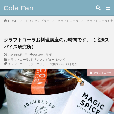
キーワード
HOME
ドリンクレビュー
クラフトコーラ
クラフトコーラお料
クラフトコーラ
レシピ
カテゴリー
クラフトコーラお料理講座のお時間です。（北摂ス
パイス研究所）
2023年6月8日
2023年6月7日
タグ
クラフトコーラ
,
ドリンクレビュー
,
レシピ
クラフトコーラ
,
ポークソテー
,
北摂スパイス研究所
11種のスパイスコーラ
伊良コーラ
ヨーロッパ
ラムネ
ラララコーラ
レシピ
ローカル
クラフトコーラ
ローカルコーラ
ロイヤル
九州
伊藤甘味
ヤーコン
八海山
八海醸造株式会社
北摂スパイスコーラ
北摂スパイス研究所
北海道クラフトコーラ
十勝夕暮れコーラ
埼玉クラフトコーラ
大和コーラ