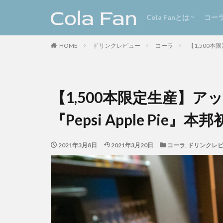
Cola Fanとは
ライターリスト
New
ドリ
歴史
New
プレ
Cola Fanとは
コー
クラフトコーラ
レシ
Cola Fanとは
ライターリスト
New
ドリ
歴史
New
プレ
HOME
ドリンクレビュー
コーラ
【1,500本
カテゴリー
【1,500本限定生産】
タグ
『Pepsi Apple Pie
11種のスパイスコ
ローカルコーラ
2021年3月8日
2021年3月20日
コーラ
,
ドリンクレ
北摂スパイスコー
埼玉クラフトコー
島根県
ポー
プラントベース
モンスターエナジ
またたびコーラ