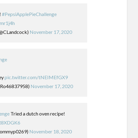
!
#PepsiApplePieChallenge
kmr1j4h
(@CLandcock)
November 17, 2020
enge
key
pic.twitter.com/tNEIMEfGX9
isRo46837958)
November 17, 2020
lenge
Tried a dutch oven recipe!
7cR8XDGK6
tommyp0269)
November 18, 2020