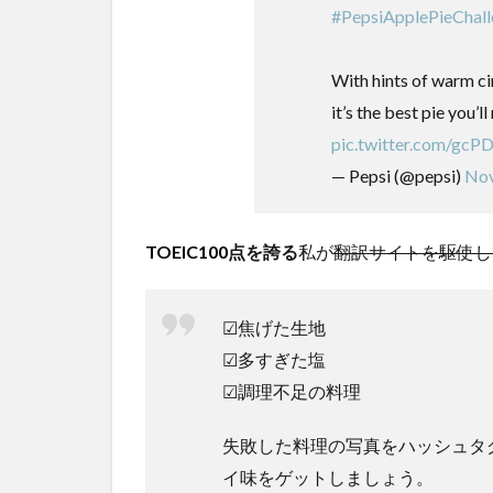
#PepsiApplePieChal
With hints of warm ci
it’s the best pie you’l
pic.twitter.com/gcP
— Pepsi (@pepsi)
Nov
TOEIC100
点を誇る
私が
翻訳サイトを駆使し
☑焦げた生地
☑多すぎた塩
☑調理不足の料理
失敗した料理の写真をハッシュタ
イ味をゲットしましょう。