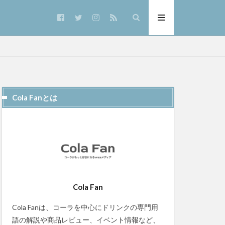
！
Cola Fanとは
ピ
ローカル
株式会社
デマンエステー
ラ
Cola Fan
ラ
ボタニカル
Cola Fanは、コーラを中心にドリンクの専門用
ボトル
語の解説や商品レビュー、イベント情報など、
岐阜