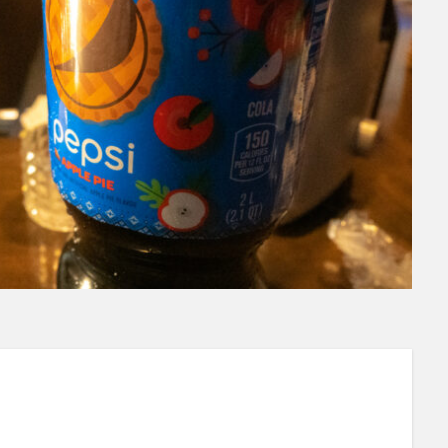
パーティタイム
邑智郡
腸活
自家製コーラ
自由が丘バーガ
ラ
薬膳発酵コーラ
薬膳醗酵コーラ「覚醒」
行田
越後クラフ
美郷町
鎌倉
鎌倉龍神コーラ
雪室
霧島クラフトコーラ
ラフトコーラ
高知コーラ
魚沼の里
羽田ブルワリー
美容
ーラ
日々乃コーラ
日清食品
明石麻弓
映画
東京コーラ
ラ
武蔵小山
歴史
沖縄
瀬戸内三豊コーラ
紺金コーラ
印良品
熊本コーラ
琉球コーラ
神コーラ
空水りょーすけ
ノンアルコールドリンク
233コーラ
TÉTOTARŌ COLA
PEPSI
OIL
SPAICE9
SPICE 9
SPICE DRINK SYRUP クラフトコーラ
OFF COLA
TOKYOクラフトコーラ
UMAMI COLA
YASOコ
ラフトコーラ
ZONE
アサヒ
アサヒ飲料
アップルパイ
OF
&F クラフトコーラ
31アイスクリーム
8cco
BOTANICAL CRAFT CO
CHIOICE COLA
CHOICE COLA ORIGINAL CRAFT
citycamp
Co
A
NARA COLA
FUIGO
herocola
jiu
KAMECOLA
OTO COLA
MotoCola
muennnosuke
あまさけ
アメリカ