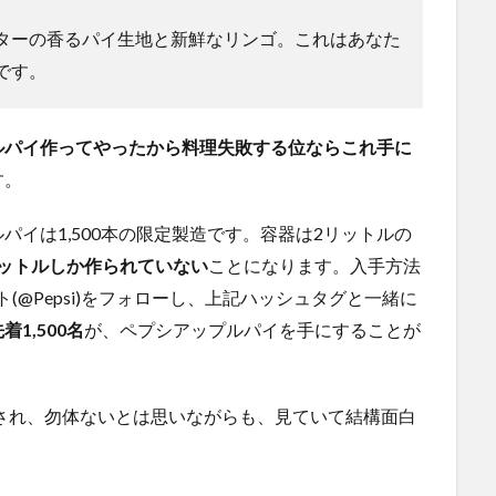
ターの香るパイ生地と新鮮なリンゴ。これはあなた
です。
ルパイ作ってやったから料理失敗する位ならこれ手に
す。
イは1,500本の限定製造です。容器は2リットルの
0リットルしか作られていない
ことになります。入手方法
ウント(@Pepsi)をフォローし、上記ハッシュタグと一緒に
着1,500名
が、ペプシアップルパイを手にすることが
投稿され、勿体ないとは思いながらも、見ていて結構面白