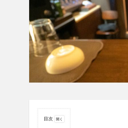
愛と美の戦士
薩摩クラフトコー
銚子灯台コーラ
香川
高知ク
湧き水のキハダコ
横浜クラフトコー
炭酸飲料
無
はちみつレモン
shima cola
S
TOBA TOBA COLA
YOKOHAMAク
ノンアル
F
CALEB's KOLA
目次
coland
FANT
1
Meimetsu
M