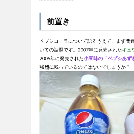
前
スーパー
ご
置
ジャンクフード
き
前置き
スパイスカレー
2
アッ
ドリンクレビュー
ペプシコーラについて語るうえで、まず間
プル
いってみた
パイ
いての話題です。2007年に発売された
キュ
カカオ生コーラ
味、
2009年に発売された
小豆味の「ペプシあず
登場
キャンペーン
強烈に
残っているのではないでしょうか？
3
麹
コカ・コ
アッ
プル
パイ
味、
襲来