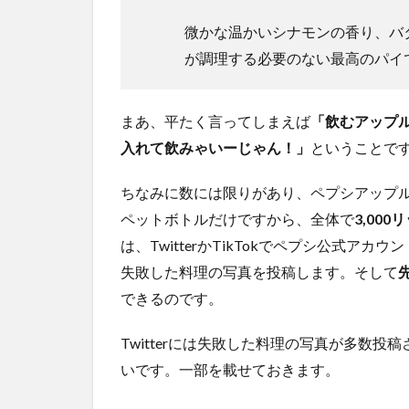
微かな温かいシナモンの香り、バ
が調理する必要のない最高のパイ
まあ、平たく言ってしまえば
「飲むアップ
入れて飲みゃいーじゃん！」
ということで
ちなみに数には限りがあり、ペプシアップルパ
ペットボトルだけですから、全体で
3,00
は、TwitterかTikTokでペプシ公式アカ
失敗した料理の写真を投稿します。そして
先
できるのです。
Twitterには失敗した料理の写真が多数
いです。一部を載せておきます。