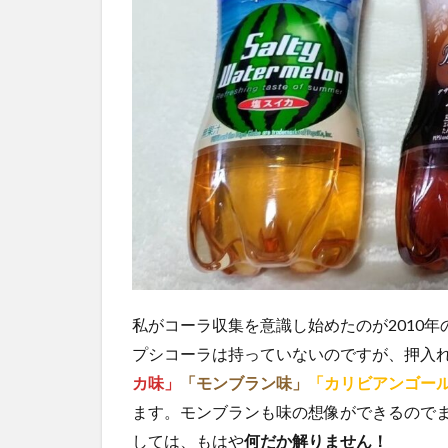
私がコーラ収集を意識し始めたのが2010
プシコーラは持っていないのですが、押入
カ味」
「モンブラン味」
「カリビアンゴー
ます。モンブランも味の想像ができるので
しては、もはや
何だか解りません！