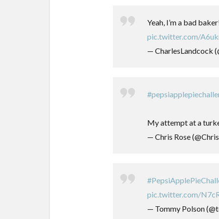
Yeah, I’m a bad baker
pic.twitter.com/A6u
— CharlesLandcock 
#pepsiapplepiechall
My attempt at a tur
— Chris Rose (@Chr
#PepsiApplePieChal
pic.twitter.com/N
— Tommy Polson (@