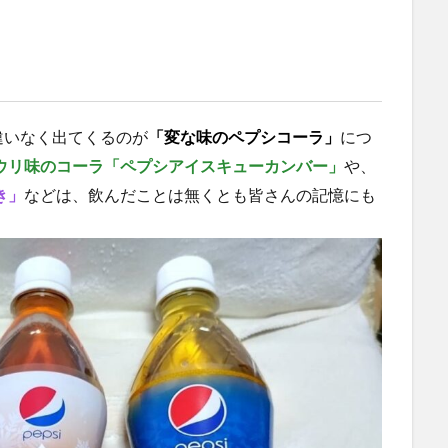
当地コーラ
ご当地ドリンク
サーティワン
サントリー
シナモ
ジンジャーエール
スーパーコーラ
コカコーラ博物館
スパイス
スパワールド
ゼリー
ととのふコーラ
ともコーラ
ドリン
なごみの湯
ご当地
コーラを楽しむ
イセカルダモンコーラ
違いなく出てくるのが
「変な味のペプシコーラ」
につ
イベント
インタビュー
ウィルキンソン
エピス
お肉
カ
ウリ味のコーラ「ペプシアイスキューカンバー」
や、
カップヌードル
カルディドライクラフトコーラ
キハダコーラ
き」
などは、飲んだことは無くとも皆さんの記憶にも
グリーンコーラ
コーラ
コーラとハンバーガー
コーラの実
ーラ
クラフトコーラ
SDGs
検索