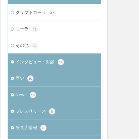
クラフトコーラ
37
コーラ
12
その他
11
インタビュー・対談
12
歴史
10
News
10
プレスリリース
8
飲食店情報
8