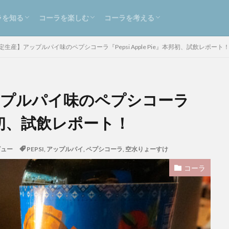
s
ンクレビュー
s
スリリース
飲食店情報
レシピ
イベント
健康
環境
雑記
お知らせ
ラを知る
コーラを楽しむ
コーラを考える
ピ
s
ンクレビュー
s
スリリース
飲食店情報
レシピ
イベント
健康
環境
雑記
お知らせ
限定生産】アップルパイ味のペプシコーラ『Pepsi Apple Pie』本邦初、試飲レポート
アップルパイ味のペプシコーラ
』本邦初、試飲レポート！
ーラ
伊良コーラ
ヨーロッパ
ラムネ
ラララコーラ
レシ
ロイヤル
九州
伊藤甘味
ヤーコン
八海山
八海醸造
ビュー
PEPSI
,
アップルパイ
,
ペプシコーラ
,
空水りょーすけ
ラ
北摂スパイス研究所
北海道クラフトコーラ
十勝夕暮れコーラ
ラ
大和コーラ
屋久島1000年コーラ
ヤーコンシロップ
モン
コーラ
クソテー
ハンズ
ピザ
ピノコーラ
ファーマーズクラフトコー
プレスリリース
ブレンドシロップ
ベッピンコーラ
ペプシコー
ー
ボタニカルクラフトコーラ
ホットコーラー
ポップコーン
メロンソーダ
メントスコーラ
モスバーガー
モトコーラ