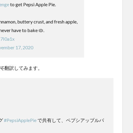
lenge
to get Pepsi Apple Pie.
nnamon, buttery crust, and fresh apple,
l never have to bake 🥧.
D7I0a1x
ember 17, 2020
て
翻訳してみます。
グ
#PepsiApplePie
で共有して、ペプシアップルパ