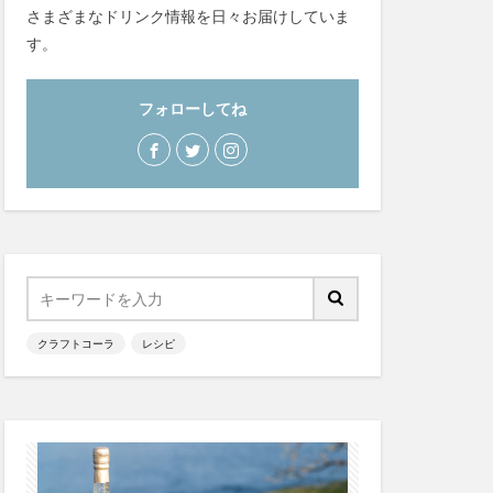
さまざまなドリンク情報を日々お届けしていま
ー
萬金コーラ
す。
トコーラ
飲食店情報
フォローしてね
手作り
炭酸水
糖分
紹介
saoji
suiu
ーラ
YATA COLA
クラフトコーラ
レシピ
FCOLA
NiziU
LA
ke_ON_Passシリーズ
karmanncoffee
アンケート