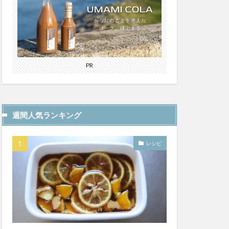
ン
じゃがりこ
ク
カフェイン
PR
カオニブ
ぎふコーラ
コーラの歴史
週間人気ランキング
レシピ