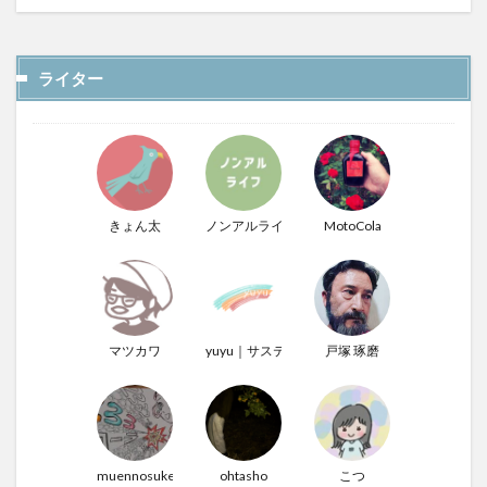
ライター
きょん太
ノンアルライフ
MotoCola
マツカワ
yuyu｜サステナぶる男
戸塚 琢磨
muennosuke
ohtasho
こつ