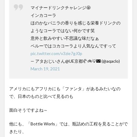
マイナードリンクチャレンジ🤩
インカコーラ
ほのかなバニラの香りを感じる栄養ドリンクの
ようなコーラではない何かです笑
意外と飲みやすい不思議な味だなぁ
ペルーではコカコーラより人気なんですって
pic.twitter.com/v3zie7gJ0p
— アタおじいさん@UE京都🥐🚲💡🌃 (@aqaclo)
March 19, 2021
アメリカにもアフリカにも「ファンタ」があるみたいなの
で、日本のものと比べて見るのも
面白そうですよね～
他にも、「Bottle Worls」では、瓶詰めの工程を見ることがで
きたり、