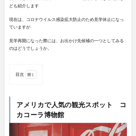
ども紹介します
YATA COLA
YOKOHAMAクラフトコーラ
ZONE
アサヒ
アサヒ飲料
アップルパイ
OFFCOLA
現在は、コロナウイルス感染拡大防止のため見学休止になっ
NiziU
ノンアル
F&F クラフトコーラ
ていますが
31アイスクリーム
8cco
BOTANICAL CRAFT COLA
見学再開になった際には、お出かけ先候補の一つとしてみる
CALEB's KOLA
CHIOICE COLA
のはどうでしょうか。
CHOICE COLA ORIGINAL CRAFT
citycamp
Coke_ON_Passシリーズ
coland
FANTA
NARA COLA
FUIGO
herocola
jiu
目次
KAMECOLA
karmanncoffee
Meimetsu
1
アメ
MOTO COLA
MotoCola
muennnosuke
リカ
あまさけ
アメリカ
アンケート
スーパー
で人
アメリカで人気の観光スポット コ
気の
ご当地コーラ
ご当地ドリンク
サーティワン
観光
カコーラ博物館
スポ
サントリー
シナモン
じゃがりこ
ッ
ジャンクフード
ジンジャーエール
スーパーコーラ
ト
コカ
コカコーラ博物館
スパイス
スパイスカレー