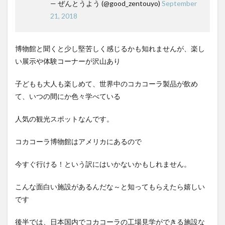
— ぜんとうよう (@good_zentouyo)
September
霧島クラフトコーラ
飲食店情報
香川
21, 2018
高知クラフトコーラ
高知コーラ
魚沼の里
羽田ブルワリー
美容
手作り
博物館と聞くと少し堅苦しく感じるかも知れませんが、楽し
湧き水のキハダコーラ
日々乃コーラ
日清食品
い展示や体験コーナーが沢山あり
明石麻弓
映画
東京コーラ
子どもも大人も楽しめて、世界中のコカコーラ製品が飲め
横浜クラフトコーラ
武蔵小山
歴史
沖縄
て、いつの間にか色々学べている
瀬戸内三豊コーラ
紺金コーラ
炭酸水
炭酸飲料
無印良品
熊本コーラ
琉球コーラ
人気の観光スポットなんです。
神コーラ
空水りょーすけ
糖分
紹介
コカコーラ博物館はアメリカにあるので
はちみつレモン
ノンアルコールドリンク
233コーラ
TÉTOTARŌ COLA
PEPSI
saoji
今すぐ行ける！という訳にはいかないかもしれません。
shima cola
SOIL
SPAICE9
SPICE 9
こんな面白い施設があるんだな～と知ってもらえたら嬉しい
SPICE DRINK SYRUP クラフトコーラ
suiu
です
TOBA TOBA COLA
OFF COLA
TOKYOクラフトコーラ
UMAMI COLA
YASOコーラ
後半では、日本国内でコカコーラの工場見学ができる施設な