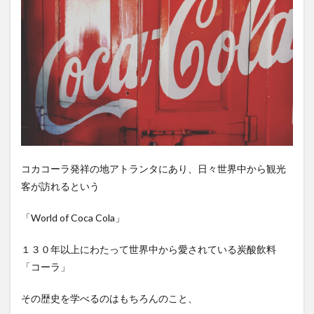
コー
ラ博
スパワールド
ゼリー
ととのふコーラ
物館
ともコーラ
ドリンク
ドリンクレビュー
2
なごみの湯
ご当地
コーラを楽しむ
Milestones
of
イセカルダモンコーラ
カフェイン
いってみた
Refreshment
イベント
インタビュー
ウィルキンソン
コカコーラの
歩みを肌で実
エピス
お肉
カカオニブ
カカオ生コーラ
感
カップヌードル
カルディドライクラフトコーラ
3
Taste
キハダコーラ
ぎふコーラ
キャンペーン
コカコーラ発祥の地アトランタにあり、日々世界中から観光
it ! 世
グリーンコーラ
コーラ
コーラとハンバーガー
客が訪れるという
界中
のコ
コーラの実
コーラの歴史
麹
コカ・コーラ
カコ
「World of Coca Cola」
ーラ
クラフトコーラ
SDGs
製品
１３０年以上にわたって世界中から愛されている炭酸飲料
を試
検索
せる
「コーラ」
試飲
コー
その歴史を学べるのはもちろんのこと、
ナー