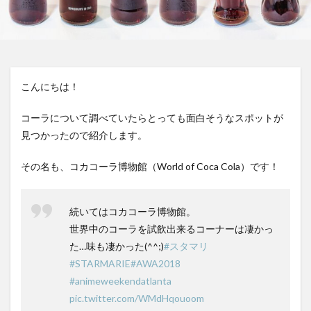
屋久島1000年コーラ
ヤーコンシロップ
モンデマンエステー
島根県
ポークソテー
ハンズ
ピザ
ピノコーラ
ファーマーズクラフトコーラ
プラントベース
こんにちは！
プレスリリース
ブレンドシロップ
ベッピンコーラ
ペプシコーラ
ボタニカル
モンスターエナジー
コーラについて調べていたらとっても面白そうなスポットが
見つかったので紹介します。
ボタニカルクラフトコーラ
ホットコーラー
ポップコーン
ボトル
またたびコーラ
その名も、コカコーラ博物館（World of Coca Cola）です！
メロンソーダ
メントスコーラ
モスバーガー
モトコーラ
岐阜
愛と美の戦士
続いてはコカコーラ博物館。
パーティタイム
邑智郡
腸活
自家製コーラ
世界中のコーラを試飲出来るコーナーは凄かっ
自由が丘バーガー
萬金コーラ
薩摩クラフトコーラ
た…味も凄かった(^^;)
#スタマリ
薬膳発酵コーラ
薬膳醗酵コーラ「覚醒」
行田
#STARMARIE
#AWA2018
#animeweekendatlanta
越後クラフトコーラ
銚子灯台コーラ
美郷町
pic.twitter.com/WMdHqouoom
鎌倉
鎌倉龍神コーラ
雪室