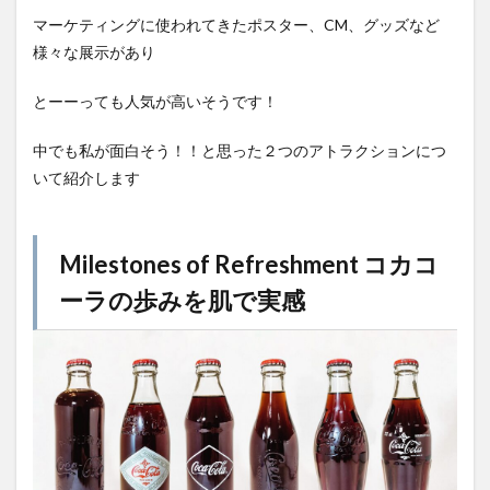
4
マーケティングに使われてきたポスター、CM、グッズなど
日本
様々な展示があり
で見
学で
きる
とーーっても人気が高いそうです！
コカ
コー
中でも私が面白そう！！と思った２つのアトラクションにつ
ラ工
場
いて紹介します
Milestones of Refreshment コカコ
ーラの歩みを肌で実感