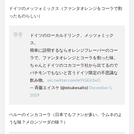
ドイツのメッツォミックス（ファンタオレンジをコーラで割
ったものらしい）
ドイツのローカルドリンク、メッツォミック
ス。
簡単に説明するならオレンジフレーバーのコー
ラで、ファンタオレンジとコーラを割った味。
ちゃんとドイツのコカコーラ社から出てるので
パチモンでもないと言うドイツ限定の不思議な
飲み物。
pic.twitter.com/mYiGElcSxO
— 斉藤エイスケ (@eisukesaito)
December 5,
2019
ペルーのインカコーラ（日本でもファンが多い。ラムネのよ
うな味？メロンソーダの味？）