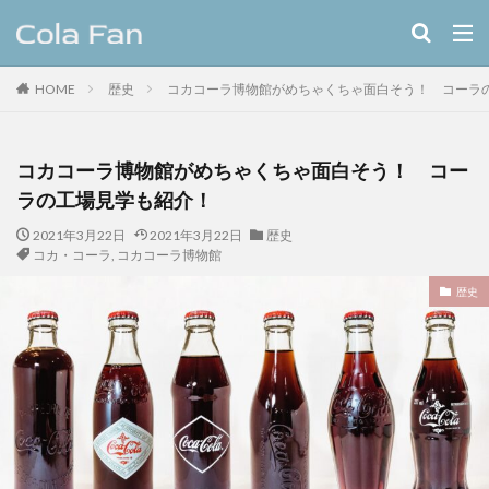
キーワード
HOME
歴史
コカコーラ博物館がめちゃくちゃ面白そう！ コーラ
クラフトコーラ
レシピ
カテゴリー
コカコーラ博物館がめちゃくちゃ面白そう！ コー
ラの工場見学も紹介！
2021年3月22日
2021年3月22日
歴史
タグ
コカ・コーラ
,
コカコーラ博物館
11種のスパイスコーラ
伊良コーラ
ヨーロッパ
歴史
ラムネ
ラララコーラ
レシピ
ローカル
ローカルコーラ
ロイヤル
九州
伊藤甘味
ヤーコン
八海山
八海醸造株式会社
北摂スパイスコーラ
北摂スパイス研究所
北海道クラフトコーラ
十勝夕暮れコーラ
埼玉クラフトコーラ
大和コーラ