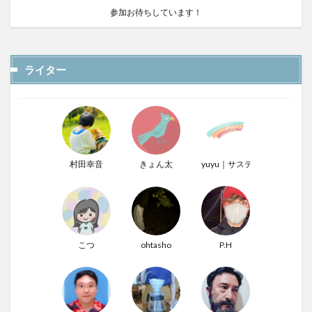
参加お待ちしています！
ライター
村田幸音
きょん太
yuyu｜サステナぶる男
こつ
ohtasho
P.H