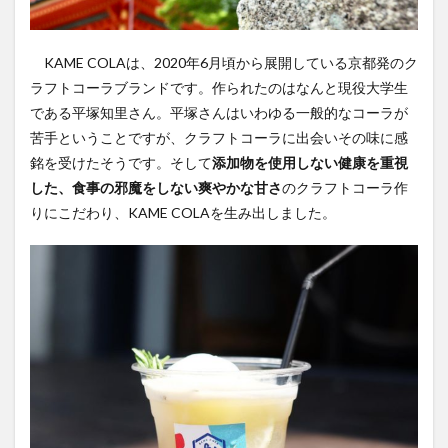
スパワールド
ゼリー
ととのふコーラ
ともコーラ
ドリンク
ドリンクレビュー
KAME COLAは、2020年6月頃から展開している京都発のク
なごみの湯
ご当地
コーラを楽しむ
ラフトコーラブランドです。作られたのはなんと現役大学生
である平塚知⾥さん。平塚さんはいわゆる一般的なコーラが
イセカルダモンコーラ
カフェイン
いってみた
苦手ということですが、クラフトコーラに出会いその味に感
イベント
インタビュー
ウィルキンソン
銘を受けたそうです。そして
添加物を使用しない健康を重視
エピス
お肉
カカオニブ
カカオ生コーラ
した、食事の邪魔をしない爽やかな甘さ
のクラフトコーラ作
カップヌードル
カルディドライクラフトコーラ
りにこだわり、KAME COLAを生み出しました。
キハダコーラ
ぎふコーラ
キャンペーン
グリーンコーラ
コーラ
コーラとハンバーガー
コーラの実
コーラの歴史
麹
コカ・コーラ
クラフトコーラ
SDGs
検索