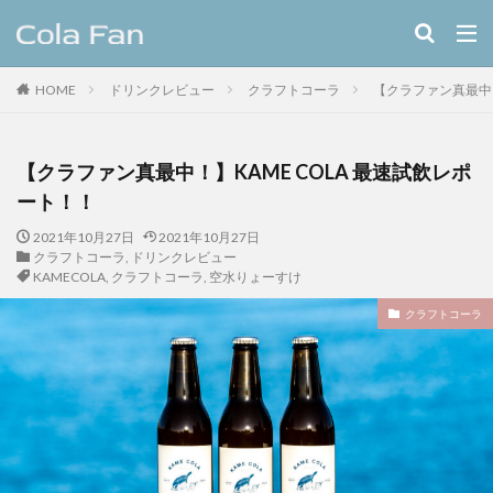
キーワード
HOME
ドリンクレビュー
クラフトコーラ
【クラファン真最中！
クラフトコーラ
レシピ
カテゴリー
【クラファン真最中！】KAME COLA 最速試飲レポ
ート！！
2021年10月27日
2021年10月27日
タグ
クラフトコーラ
,
ドリンクレビュー
KAMECOLA
,
クラフトコーラ
,
空水りょーすけ
11種のスパイスコーラ
伊良コーラ
ヨーロッパ
ラムネ
ラララコーラ
レシピ
ローカル
クラフトコーラ
ローカルコーラ
ロイヤル
九州
伊藤甘味
ヤーコン
八海山
八海醸造株式会社
北摂スパイスコーラ
北摂スパイス研究所
北海道クラフトコーラ
十勝夕暮れコーラ
埼玉クラフトコーラ
大和コーラ