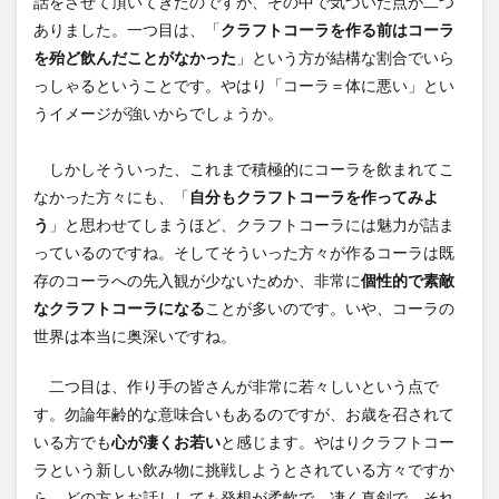
話をさせて頂いてきたのですが、その中で気づいた点が二つ
霧島クラフトコーラ
飲食店情報
香川
ありました。一つ目は、「
クラフトコーラを作る前はコーラ
高知クラフトコーラ
高知コーラ
魚沼の里
を殆ど飲んだことがなかった
」という方が結構な割合でいら
っしゃるということです。やはり「コーラ＝体に悪い」とい
羽田ブルワリー
美容
手作り
うイメージが強いからでしょうか。
湧き水のキハダコーラ
日々乃コーラ
日清食品
明石麻弓
映画
東京コーラ
しかしそういった、これまで積極的にコーラを飲まれてこ
横浜クラフトコーラ
武蔵小山
歴史
沖縄
なかった方々にも、「
自分もクラフトコーラを作ってみよ
瀬戸内三豊コーラ
紺金コーラ
炭酸水
う
」と思わせてしまうほど、クラフトコーラには魅力が詰ま
っているのですね。そしてそういった方々が作るコーラは既
炭酸飲料
無印良品
熊本コーラ
琉球コーラ
存のコーラへの先入観が少ないためか、非常に
個性的で素敵
神コーラ
空水りょーすけ
糖分
紹介
なクラフトコーラになる
ことが多いのです。いや、コーラの
はちみつレモン
ノンアルコールドリンク
世界は本当に奥深いですね。
233コーラ
TÉTOTARŌ COLA
PEPSI
saoji
二つ目は、作り手の皆さんが非常に若々しいという点で
shima cola
SOIL
SPAICE9
SPICE 9
す。勿論年齢的な意味合いもあるのですが、お歳を召されて
SPICE DRINK SYRUP クラフトコーラ
suiu
いる方でも
心が凄くお若い
と感じます。やはりクラフトコー
TOBA TOBA COLA
OFF COLA
ラという新しい飲み物に挑戦しようとされている方々ですか
TOKYOクラフトコーラ
UMAMI COLA
YASOコーラ
ら、どの方とお話ししても発想が柔軟で、凄く真剣で、それ