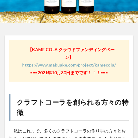
屋久島1000年コーラ
ヤーコンシロップ
モンデマンエステー
島根県
ポークソテー
ハンズ
ピザ
ピノコーラ
ファーマーズクラフトコーラ
プラントベース
プレスリリース
ブレンドシロップ
ベッピンコーラ
【KAME COLA クラウドファンディングペー
ペプシコーラ
ボタニカル
モンスターエナジー
ジ】
ボタニカルクラフトコーラ
ホットコーラー
https://www.makuake.com/project/kamecola/
ポップコーン
ボトル
またたびコーラ
===2021年10月30日までです！！！===
メロンソーダ
メントスコーラ
モスバーガー
モトコーラ
岐阜
愛と美の戦士
パーティタイム
邑智郡
腸活
自家製コーラ
クラフトコーラを創られる方々の特
自由が丘バーガー
萬金コーラ
薩摩クラフトコーラ
徴
薬膳発酵コーラ
薬膳醗酵コーラ「覚醒」
行田
越後クラフトコーラ
銚子灯台コーラ
美郷町
私はこれまで、多くのクラフトコーラの作り手の方々とお
鎌倉
鎌倉龍神コーラ
雪室