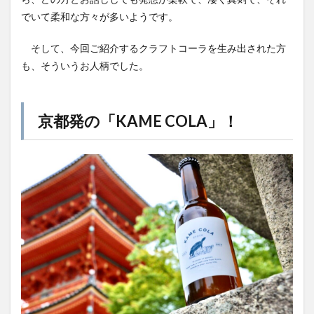
YATA COLA
YOKOHAMAクラフトコーラ
ZONE
でいて柔和な方々が多いようです。
アサヒ
アサヒ飲料
アップルパイ
OFFCOLA
そして、今回ご紹介するクラフトコーラを生み出された方
NiziU
ノンアル
F&F クラフトコーラ
も、そういうお人柄でした。
31アイスクリーム
8cco
BOTANICAL CRAFT COLA
CALEB's KOLA
CHIOICE COLA
京都発の「KAME COLA」！
CHOICE COLA ORIGINAL CRAFT
citycamp
Coke_ON_Passシリーズ
coland
FANTA
NARA COLA
FUIGO
herocola
jiu
KAMECOLA
karmanncoffee
Meimetsu
MOTO COLA
MotoCola
muennnosuke
あまさけ
アメリカ
アンケート
スーパー
ご当地コーラ
ご当地ドリンク
サーティワン
サントリー
シナモン
じゃがりこ
ジャンクフード
ジンジャーエール
スーパーコーラ
コカコーラ博物館
スパイス
スパイスカレー