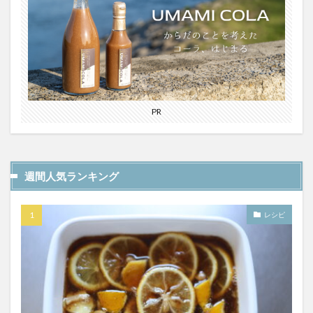
YATA COLA
YOKOHAMAクラフトコーラ
ZONE
アサヒ
アサヒ飲料
アップルパイ
OFFCOLA
NiziU
ノンアル
F&F クラフトコーラ
31アイスクリーム
8cco
BOTANICAL CRAFT COLA
CALEB's KOLA
CHIOICE COLA
PR
CHOICE COLA ORIGINAL CRAFT
citycamp
Coke_ON_Passシリーズ
coland
FANTA
NARA COLA
FUIGO
herocola
jiu
週間人気ランキング
KAMECOLA
karmanncoffee
Meimetsu
MOTO COLA
MotoCola
muennnosuke
レシピ
あまさけ
アメリカ
アンケート
スーパー
ご当地コーラ
ご当地ドリンク
サーティワン
サントリー
シナモン
じゃがりこ
ジャンクフード
ジンジャーエール
スーパーコーラ
コカコーラ博物館
スパイス
スパイスカレー