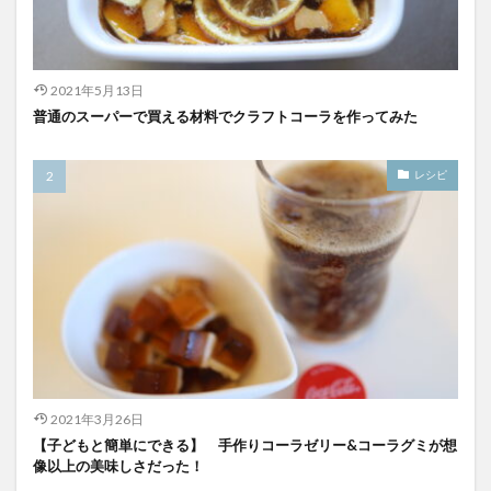
スパワールド
ゼリー
ととのふコーラ
ともコーラ
ドリンク
ドリンクレビュー
2021年5月13日
なごみの湯
ご当地
コーラを楽しむ
普通のスーパーで買える材料でクラフトコーラを作ってみた
イセカルダモンコーラ
カフェイン
いってみた
イベント
インタビュー
ウィルキンソン
レシピ
エピス
お肉
カカオニブ
カカオ生コーラ
カップヌードル
カルディドライクラフトコーラ
キハダコーラ
ぎふコーラ
キャンペーン
グリーンコーラ
コーラ
コーラとハンバーガー
コーラの実
コーラの歴史
麹
コカ・コーラ
クラフトコーラ
SDGs
検索
2021年3月26日
【子どもと簡単にできる】 手作りコーラゼリー&コーラグミが想
像以上の美味しさだった！