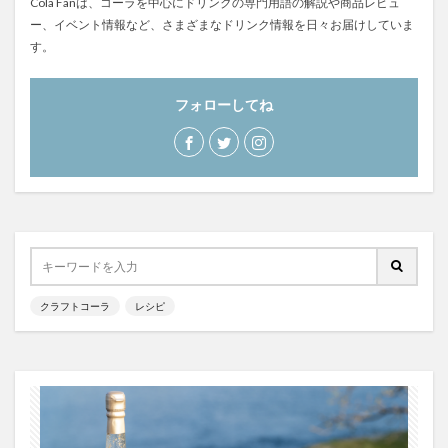
Cola Fanは、コーラを中心にドリンクの専門用語の解説や商品レビュ
霧島クラフトコーラ
飲食店情報
香川
ー、イベント情報など、さまざまなドリンク情報を日々お届けしていま
す。
高知クラフトコーラ
高知コーラ
魚沼の里
羽田ブルワリー
美容
手作り
フォローしてね
湧き水のキハダコーラ
日々乃コーラ
日清食品
明石麻弓
映画
東京コーラ
横浜クラフトコーラ
武蔵小山
歴史
沖縄
瀬戸内三豊コーラ
紺金コーラ
炭酸水
炭酸飲料
無印良品
熊本コーラ
琉球コーラ
神コーラ
空水りょーすけ
糖分
紹介
はちみつレモン
ノンアルコールドリンク
クラフトコーラ
レシピ
233コーラ
TÉTOTARŌ COLA
PEPSI
saoji
shima cola
SOIL
SPAICE9
SPICE 9
SPICE DRINK SYRUP クラフトコーラ
suiu
TOBA TOBA COLA
OFF COLA
TOKYOクラフトコーラ
UMAMI COLA
YASOコーラ