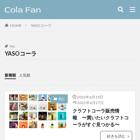
キーワード
HOME
YASOコーラ
クラフトコーラ
レシピ
カテゴリー
TAG
YASOコーラ
タグ
新着順
人気順
11種のスパイスコーラ
伊良コーラ
ヨーロッパ
ラムネ
ラララコーラ
レシピ
ローカル
2022年6月19日
ローカルコーラ
ロイヤル
九州
伊藤甘味
雑記
2022年6月27日
ヤーコン
八海山
八海醸造株式会社
クラフトコーラ販売情
報 〜買いたいクラフトコ
北摂スパイスコーラ
北摂スパイス研究所
ーラがすぐ見つかる〜
北海道クラフトコーラ
十勝夕暮れコーラ
埼玉クラフトコーラ
大和コーラ
続きを読む