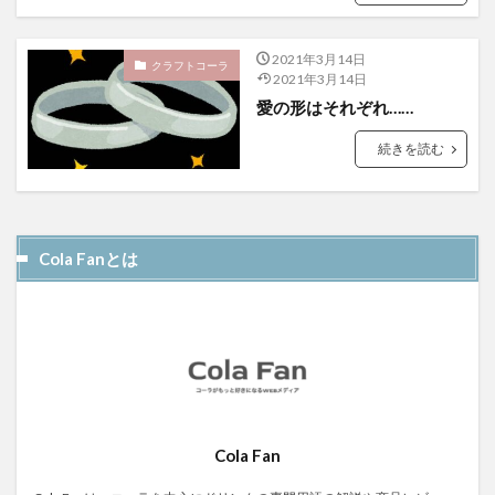
屋久島1000年コーラ
ヤーコンシロップ
モンデマンエステー
島根県
ポークソテー
2021年3月14日
クラフトコーラ
2021年3月14日
ハンズ
ピザ
ピノコーラ
愛の形はそれぞれ……
ファーマーズクラフトコーラ
プラントベース
続きを読む
プレスリリース
ブレンドシロップ
ベッピンコーラ
ペプシコーラ
ボタニカル
モンスターエナジー
ボタニカルクラフトコーラ
ホットコーラー
ポップコーン
ボトル
またたびコーラ
Cola Fanとは
メロンソーダ
メントスコーラ
モスバーガー
モトコーラ
岐阜
愛と美の戦士
パーティタイム
邑智郡
腸活
自家製コーラ
自由が丘バーガー
萬金コーラ
薩摩クラフトコーラ
薬膳発酵コーラ
薬膳醗酵コーラ「覚醒」
行田
越後クラフトコーラ
銚子灯台コーラ
美郷町
Cola Fan
鎌倉
鎌倉龍神コーラ
雪室