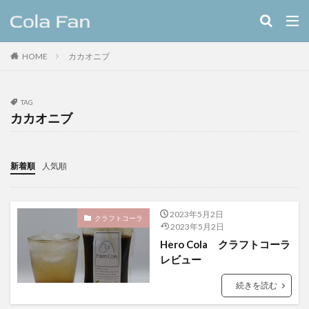
キーワード
HOME
カカオニブ
クラフトコーラ
レシピ
カテゴリー
TAG
カカオニブ
タグ
新着順
人気順
11種のスパイスコーラ
伊良コーラ
ヨーロッパ
ラムネ
ラララコーラ
レシピ
ローカル
2023年5月2日
ローカルコーラ
ロイヤル
九州
伊藤甘味
クラフトコーラ
2023年5月2日
ヤーコン
八海山
八海醸造株式会社
Hero Cola クラフトコーラ
レビュー
北摂スパイスコーラ
北摂スパイス研究所
北海道クラフトコーラ
十勝夕暮れコーラ
続きを読む
埼玉クラフトコーラ
大和コーラ