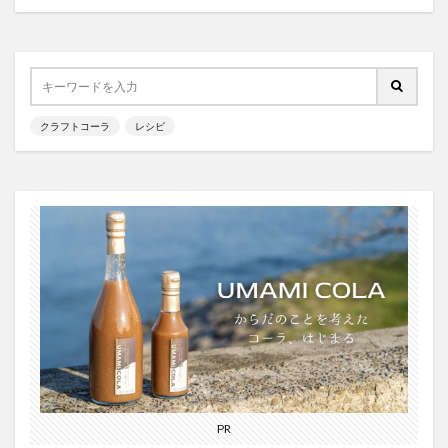
霧島クラフトコーラ
飲食店情報
香川
高知クラフトコーラ
高知コーラ
魚沼の里
羽田ブルワリー
美容
手作り
湧き水のキハダコーラ
日々乃コーラ
日清食品
クラフトコーラ
レシピ
明石麻弓
映画
東京コーラ
横浜クラフトコーラ
武蔵小山
歴史
沖縄
瀬戸内三豊コーラ
紺金コーラ
炭酸水
炭酸飲料
無印良品
熊本コーラ
琉球コーラ
神コーラ
空水りょーすけ
糖分
紹介
はちみつレモン
ノンアルコールドリンク
233コーラ
TÉTOTARŌ COLA
PEPSI
saoji
shima cola
SOIL
SPAICE9
SPICE 9
SPICE DRINK SYRUP クラフトコーラ
suiu
TOBA TOBA COLA
OFF COLA
PR
TOKYOクラフトコーラ
UMAMI COLA
YASOコーラ