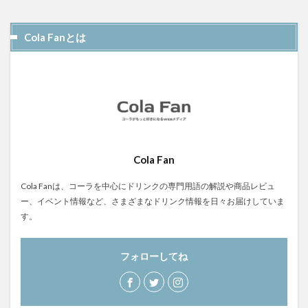
屋久島1000年コーラ
ヤーコンシロップ
モンデマンエステー
島根県
ポークソテー
Cola Fanとは
ハンズ
ピザ
ピノコーラ
ファーマーズクラフトコーラ
プラントベース
プレスリリース
ブレンドシロップ
ベッピンコーラ
ペプシコーラ
ボタニカル
モンスターエナジー
ボタニカルクラフトコーラ
ホットコーラー
ポップコーン
ボトル
またたびコーラ
Cola Fan
メロンソーダ
メントスコーラ
モスバーガー
Cola Fanは、コーラを中心にドリンクの専門用語の解説や商品レビュ
モトコーラ
岐阜
愛と美の戦士
ー、イベント情報など、さまざまなドリンク情報を日々お届けしていま
す。
パーティタイム
邑智郡
腸活
自家製コーラ
自由が丘バーガー
萬金コーラ
薩摩クラフトコーラ
フォローしてね
薬膳発酵コーラ
薬膳醗酵コーラ「覚醒」
行田
越後クラフトコーラ
銚子灯台コーラ
美郷町
鎌倉
鎌倉龍神コーラ
雪室