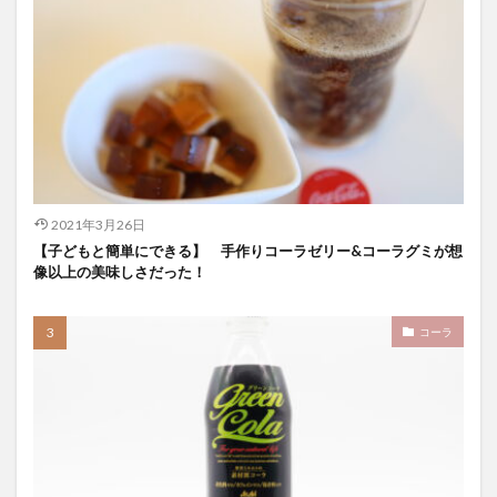
スパワールド
ゼリー
ととのふコーラ
ともコーラ
ドリンク
ドリンクレビュー
なごみの湯
ご当地
コーラを楽しむ
イセカルダモンコーラ
カフェイン
いってみた
イベント
インタビュー
ウィルキンソン
エピス
お肉
カカオニブ
カカオ生コーラ
2021年3月26日
カップヌードル
カルディドライクラフトコーラ
【子どもと簡単にできる】 手作りコーラゼリー&コーラグミが想
キハダコーラ
ぎふコーラ
キャンペーン
像以上の美味しさだった！
グリーンコーラ
コーラ
コーラとハンバーガー
コーラの実
コーラの歴史
麹
コカ・コーラ
コーラ
クラフトコーラ
SDGs
検索