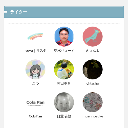
ライター
yuyu｜サステナぶる男
空水りょーすけ
きょん太
こつ
村田幸音
ohtasho
Cola Fan
日置 倫敦
muennosuke