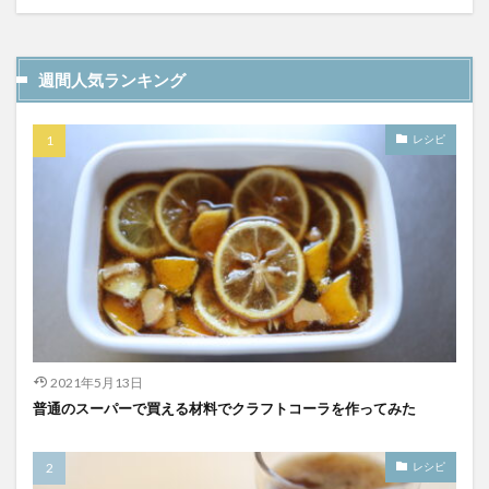
YATA COLA
YOKOHAMAクラフトコーラ
ZONE
アサヒ
アサヒ飲料
アップルパイ
OFFCOLA
週間人気ランキング
NiziU
ノンアル
F&F クラフトコーラ
31アイスクリーム
8cco
BOTANICAL CRAFT COLA
レシピ
CALEB's KOLA
CHIOICE COLA
CHOICE COLA ORIGINAL CRAFT
citycamp
Coke_ON_Passシリーズ
coland
FANTA
NARA COLA
FUIGO
herocola
jiu
KAMECOLA
karmanncoffee
Meimetsu
MOTO COLA
MotoCola
muennnosuke
あまさけ
アメリカ
アンケート
スーパー
2021年5月13日
ご当地コーラ
ご当地ドリンク
サーティワン
普通のスーパーで買える材料でクラフトコーラを作ってみた
サントリー
シナモン
じゃがりこ
ジャンクフード
ジンジャーエール
スーパーコーラ
レシピ
コカコーラ博物館
スパイス
スパイスカレー