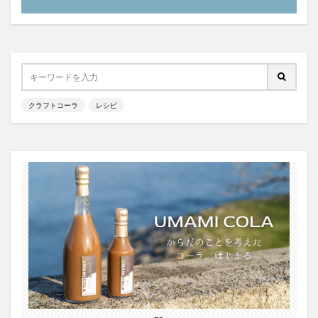
霧島クラフトコーラ
飲食店情報
香川
高知クラフトコーラ
高知コーラ
魚沼の里
羽田ブルワリー
美容
手作り
湧き水のキハダコーラ
日々乃コーラ
日清食品
明石麻弓
映画
東京コーラ
クラフトコーラ
レシピ
横浜クラフトコーラ
武蔵小山
歴史
沖縄
瀬戸内三豊コーラ
紺金コーラ
炭酸水
炭酸飲料
無印良品
熊本コーラ
琉球コーラ
神コーラ
空水りょーすけ
糖分
紹介
はちみつレモン
ノンアルコールドリンク
233コーラ
TÉTOTARŌ COLA
PEPSI
saoji
shima cola
SOIL
SPAICE9
SPICE 9
SPICE DRINK SYRUP クラフトコーラ
suiu
TOBA TOBA COLA
OFF COLA
TOKYOクラフトコーラ
UMAMI COLA
YASOコーラ