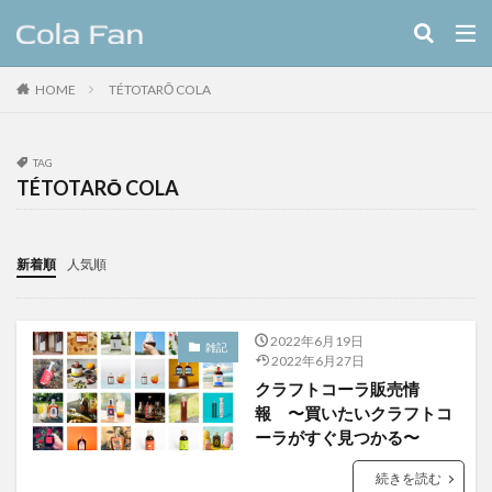
キーワード
HOME
TÉTOTARŌ COLA
クラフトコーラ
レシピ
カテゴリー
TAG
TÉTOTARŌ COLA
タグ
新着順
人気順
11種のスパイスコーラ
伊良コーラ
ヨーロッパ
ラムネ
ラララコーラ
レシピ
ローカル
2022年6月19日
ローカルコーラ
ロイヤル
九州
伊藤甘味
雑記
2022年6月27日
ヤーコン
八海山
八海醸造株式会社
クラフトコーラ販売情
報 〜買いたいクラフトコ
北摂スパイスコーラ
北摂スパイス研究所
ーラがすぐ見つかる〜
北海道クラフトコーラ
十勝夕暮れコーラ
埼玉クラフトコーラ
大和コーラ
続きを読む