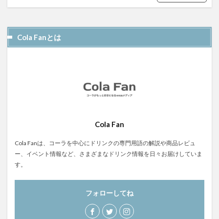
屋久島1000年コーラ
ヤーコンシロップ
モンデマンエステー
島根県
ポークソテー
Cola Fanとは
ハンズ
ピザ
ピノコーラ
ファーマーズクラフトコーラ
プラントベース
プレスリリース
ブレンドシロップ
ベッピンコーラ
ペプシコーラ
ボタニカル
モンスターエナジー
ボタニカルクラフトコーラ
ホットコーラー
ポップコーン
ボトル
またたびコーラ
Cola Fan
メロンソーダ
メントスコーラ
モスバーガー
モトコーラ
岐阜
愛と美の戦士
Cola Fanは、コーラを中心にドリンクの専門用語の解説や商品レビュ
ー、イベント情報など、さまざまなドリンク情報を日々お届けしていま
パーティタイム
邑智郡
腸活
自家製コーラ
す。
自由が丘バーガー
萬金コーラ
薩摩クラフトコーラ
薬膳発酵コーラ
薬膳醗酵コーラ「覚醒」
行田
フォローしてね
越後クラフトコーラ
銚子灯台コーラ
美郷町
鎌倉
鎌倉龍神コーラ
雪室