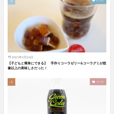
レシピ
スパワールド
ゼリー
ととのふコーラ
ともコーラ
ドリンク
ドリンクレビュー
なごみの湯
ご当地
コーラを楽しむ
イセカルダモンコーラ
カフェイン
いってみた
イベント
インタビュー
ウィルキンソン
エピス
お肉
カカオニブ
カカオ生コーラ
カップヌードル
カルディドライクラフトコーラ
2021年3月26日
キハダコーラ
ぎふコーラ
キャンペーン
【子どもと簡単にできる】 手作りコーラゼリー&コーラグミが想
グリーンコーラ
コーラ
コーラとハンバーガー
像以上の美味しさだった！
コーラの実
コーラの歴史
麹
コカ・コーラ
コーラ
クラフトコーラ
SDGs
検索