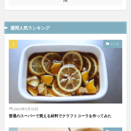
PR
YATA COLA
YOKOHAMAクラフトコーラ
ZONE
アサヒ
アサヒ飲料
アップルパイ
OFFCOLA
NiziU
ノンアル
F&F クラフトコーラ
週間人気ランキング
31アイスクリーム
8cco
BOTANICAL CRAFT COLA
CALEB's KOLA
CHIOICE COLA
レシピ
CHOICE COLA ORIGINAL CRAFT
citycamp
Coke_ON_Passシリーズ
coland
FANTA
NARA COLA
FUIGO
herocola
jiu
KAMECOLA
karmanncoffee
Meimetsu
MOTO COLA
MotoCola
muennnosuke
あまさけ
アメリカ
アンケート
スーパー
ご当地コーラ
ご当地ドリンク
サーティワン
2021年5月13日
サントリー
シナモン
じゃがりこ
普通のスーパーで買える材料でクラフトコーラを作ってみた
ジャンクフード
ジンジャーエール
スーパーコーラ
コカコーラ博物館
スパイス
スパイスカレー