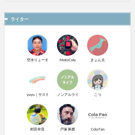
ライター
空水りょーすけ
MotoCola
きょん太
yuyu｜サステナぶる男
ノンアルライフ
こつ
村田幸音
戸塚 琢磨
Cola Fan