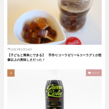
スパワールド
ゼリー
ととのふコーラ
ともコーラ
ドリンク
ドリンクレビュー
なごみの湯
ご当地
コーラを楽しむ
イセカルダモンコーラ
カフェイン
いってみた
イベント
インタビュー
ウィルキンソン
エピス
お肉
カカオニブ
カカオ生コーラ
2021年3月26日
カップヌードル
カルディドライクラフトコーラ
【子どもと簡単にできる】 手作りコーラゼリー&コーラグミが想
キハダコーラ
ぎふコーラ
キャンペーン
像以上の美味しさだった！
グリーンコーラ
コーラ
コーラとハンバーガー
コーラの実
コーラの歴史
麹
コカ・コーラ
コーラ
クラフトコーラ
SDGs
検索