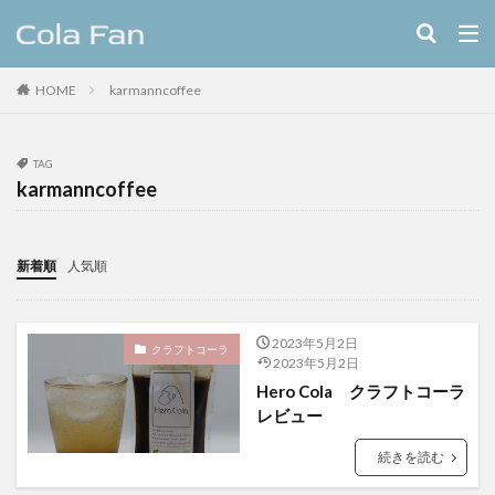
キーワード
HOME
karmanncoffee
クラフトコーラ
レシピ
カテゴリー
TAG
karmanncoffee
タグ
新着順
人気順
11種のスパイスコーラ
伊良コーラ
ヨーロッパ
ラムネ
ラララコーラ
レシピ
ローカル
2023年5月2日
ローカルコーラ
ロイヤル
九州
伊藤甘味
クラフトコーラ
2023年5月2日
ヤーコン
八海山
八海醸造株式会社
Hero Cola クラフトコーラ
レビュー
北摂スパイスコーラ
北摂スパイス研究所
北海道クラフトコーラ
十勝夕暮れコーラ
続きを読む
埼玉クラフトコーラ
大和コーラ