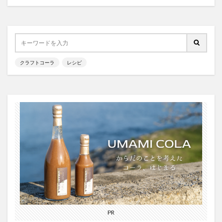
霧島クラフトコーラ
飲食店情報
香川
高知クラフトコーラ
高知コーラ
魚沼の里
羽田ブルワリー
美容
手作り
湧き水のキハダコーラ
日々乃コーラ
日清食品
クラフトコーラ
レシピ
明石麻弓
映画
東京コーラ
横浜クラフトコーラ
武蔵小山
歴史
沖縄
瀬戸内三豊コーラ
紺金コーラ
炭酸水
炭酸飲料
無印良品
熊本コーラ
琉球コーラ
神コーラ
空水りょーすけ
糖分
紹介
はちみつレモン
ノンアルコールドリンク
233コーラ
TÉTOTARŌ COLA
PEPSI
saoji
shima cola
SOIL
SPAICE9
SPICE 9
SPICE DRINK SYRUP クラフトコーラ
suiu
TOBA TOBA COLA
OFF COLA
PR
TOKYOクラフトコーラ
UMAMI COLA
YASOコーラ