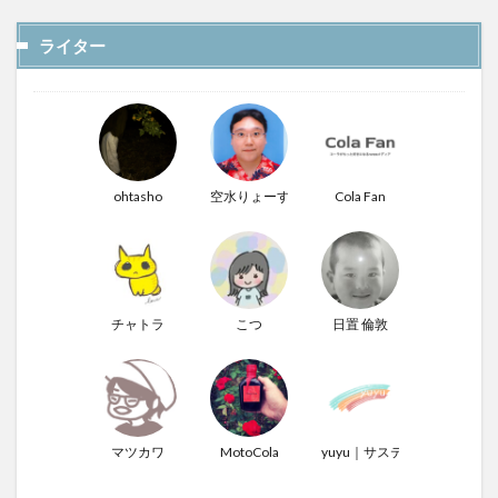
ライター
ohtasho
空水りょーすけ
Cola Fan
チャトラ
こつ
日置 倫敦
マツカワ
MotoCola
yuyu｜サステナぶる男