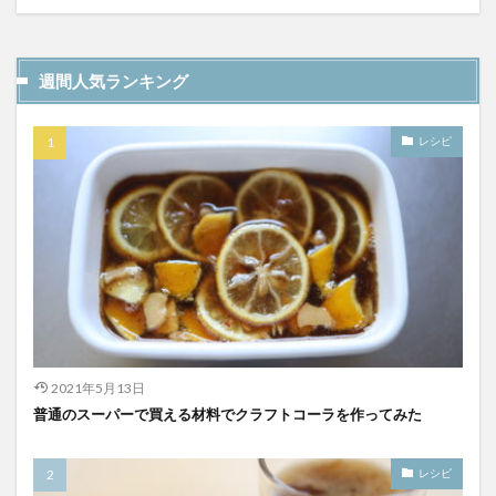
YATA COLA
YOKOHAMAクラフトコーラ
ZONE
アサヒ
アサヒ飲料
アップルパイ
OFFCOLA
週間人気ランキング
NiziU
ノンアル
F&F クラフトコーラ
31アイスクリーム
8cco
BOTANICAL CRAFT COLA
レシピ
CALEB's KOLA
CHIOICE COLA
CHOICE COLA ORIGINAL CRAFT
citycamp
Coke_ON_Passシリーズ
coland
FANTA
NARA COLA
FUIGO
herocola
jiu
KAMECOLA
karmanncoffee
Meimetsu
MOTO COLA
MotoCola
muennnosuke
あまさけ
アメリカ
アンケート
スーパー
2021年5月13日
ご当地コーラ
ご当地ドリンク
サーティワン
普通のスーパーで買える材料でクラフトコーラを作ってみた
サントリー
シナモン
じゃがりこ
ジャンクフード
ジンジャーエール
スーパーコーラ
レシピ
コカコーラ博物館
スパイス
スパイスカレー