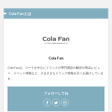
屋久島1000年コーラ
ヤーコンシロップ
モンデマンエステー
島根県
ポークソテー
Cola Fanとは
ハンズ
ピザ
ピノコーラ
ファーマーズクラフトコーラ
プラントベース
プレスリリース
ブレンドシロップ
ベッピンコーラ
ペプシコーラ
ボタニカル
モンスターエナジー
ボタニカルクラフトコーラ
ホットコーラー
ポップコーン
ボトル
またたびコーラ
Cola Fan
メロンソーダ
メントスコーラ
モスバーガー
Cola Fanは、コーラを中心にドリンクの専門用語の解説や商品レビュ
モトコーラ
岐阜
愛と美の戦士
ー、イベント情報など、さまざまなドリンク情報を日々お届けしていま
す。
パーティタイム
邑智郡
腸活
自家製コーラ
自由が丘バーガー
萬金コーラ
薩摩クラフトコーラ
フォローしてね
薬膳発酵コーラ
薬膳醗酵コーラ「覚醒」
行田
越後クラフトコーラ
銚子灯台コーラ
美郷町
鎌倉
鎌倉龍神コーラ
雪室