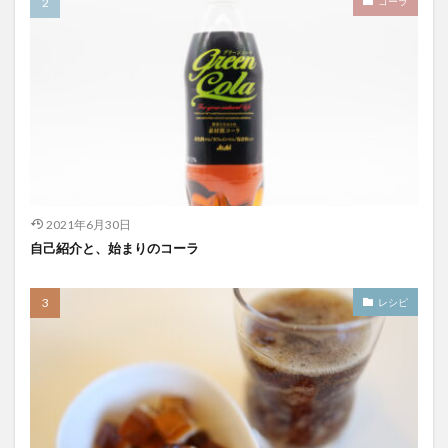
コーラ
スパワールド
ゼリー
ととのふコーラ
ともコーラ
ドリンク
ドリンクレビュー
なごみの湯
ご当地
コーラを楽しむ
イセカルダモンコーラ
カフェイン
いってみた
イベント
インタビュー
ウィルキンソン
エピス
お肉
カカオニブ
カカオ生コーラ
カップヌードル
カルディドライクラフトコーラ
2021年6月30日
キハダコーラ
ぎふコーラ
キャンペーン
自己紹介と、始まりのコーラ
グリーンコーラ
コーラ
コーラとハンバーガー
コーラの実
コーラの歴史
麹
コカ・コーラ
レシピ
クラフトコーラ
SDGs
検索