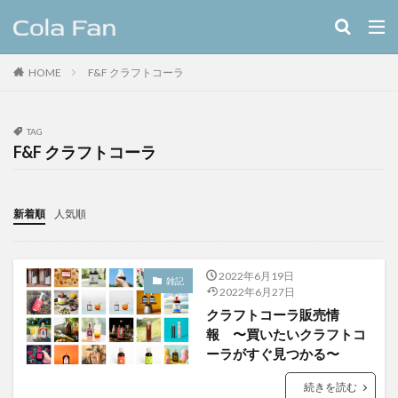
キーワード
HOME
F&F クラフトコーラ
クラフトコーラ
レシピ
カテゴリー
TAG
F&F クラフトコーラ
タグ
新着順
人気順
11種のスパイスコーラ
伊良コーラ
ヨーロッパ
ラムネ
ラララコーラ
レシピ
ローカル
2022年6月19日
ローカルコーラ
ロイヤル
九州
伊藤甘味
雑記
2022年6月27日
ヤーコン
八海山
八海醸造株式会社
クラフトコーラ販売情
報 〜買いたいクラフトコ
北摂スパイスコーラ
北摂スパイス研究所
ーラがすぐ見つかる〜
北海道クラフトコーラ
十勝夕暮れコーラ
埼玉クラフトコーラ
大和コーラ
続きを読む