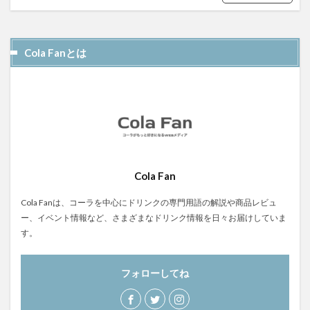
屋久島1000年コーラ
ヤーコンシロップ
モンデマンエステー
島根県
ポークソテー
Cola Fanとは
ハンズ
ピザ
ピノコーラ
ファーマーズクラフトコーラ
プラントベース
プレスリリース
ブレンドシロップ
ベッピンコーラ
ペプシコーラ
ボタニカル
モンスターエナジー
ボタニカルクラフトコーラ
ホットコーラー
ポップコーン
ボトル
またたびコーラ
Cola Fan
メロンソーダ
メントスコーラ
モスバーガー
モトコーラ
岐阜
愛と美の戦士
Cola Fanは、コーラを中心にドリンクの専門用語の解説や商品レビュ
ー、イベント情報など、さまざまなドリンク情報を日々お届けしていま
パーティタイム
邑智郡
腸活
自家製コーラ
す。
自由が丘バーガー
萬金コーラ
薩摩クラフトコーラ
薬膳発酵コーラ
薬膳醗酵コーラ「覚醒」
行田
フォローしてね
越後クラフトコーラ
銚子灯台コーラ
美郷町
鎌倉
鎌倉龍神コーラ
雪室