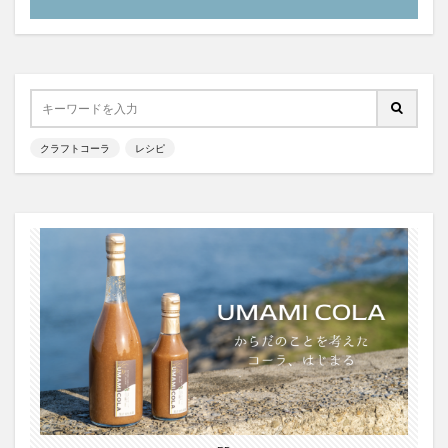
霧島クラフトコーラ
飲食店情報
香川
高知クラフトコーラ
高知コーラ
魚沼の里
羽田ブルワリー
美容
手作り
湧き水のキハダコーラ
日々乃コーラ
日清食品
明石麻弓
映画
東京コーラ
クラフトコーラ
レシピ
横浜クラフトコーラ
武蔵小山
歴史
沖縄
瀬戸内三豊コーラ
紺金コーラ
炭酸水
炭酸飲料
無印良品
熊本コーラ
琉球コーラ
神コーラ
空水りょーすけ
糖分
紹介
はちみつレモン
ノンアルコールドリンク
233コーラ
TÉTOTARŌ COLA
PEPSI
saoji
shima cola
SOIL
SPAICE9
SPICE 9
SPICE DRINK SYRUP クラフトコーラ
suiu
TOBA TOBA COLA
OFF COLA
TOKYOクラフトコーラ
UMAMI COLA
YASOコーラ