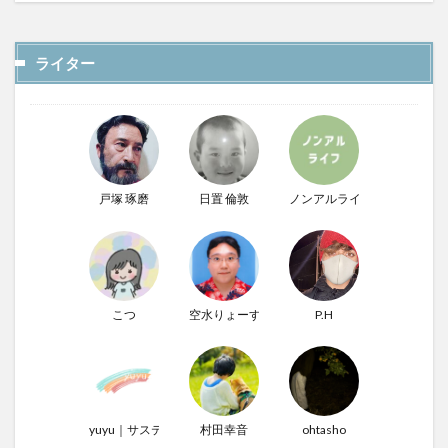
ライター
戸塚 琢磨
日置 倫敦
ノンアルライフ
こつ
空水りょーすけ
P.H
yuyu｜サステナぶる男
村田幸音
ohtasho