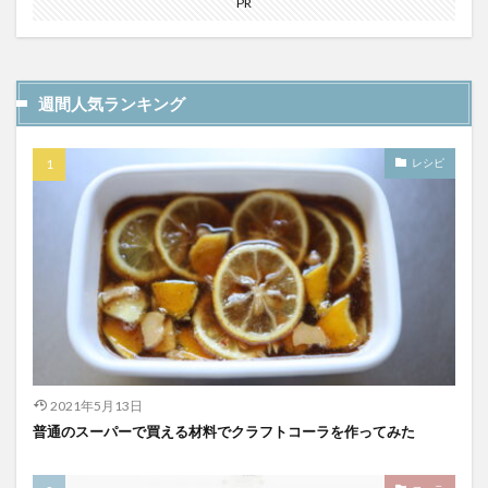
PR
YATA COLA
YOKOHAMAクラフトコーラ
ZONE
アサヒ
アサヒ飲料
アップルパイ
OFFCOLA
NiziU
ノンアル
F&F クラフトコーラ
週間人気ランキング
31アイスクリーム
8cco
BOTANICAL CRAFT COLA
CALEB's KOLA
CHIOICE COLA
レシピ
CHOICE COLA ORIGINAL CRAFT
citycamp
Coke_ON_Passシリーズ
coland
FANTA
NARA COLA
FUIGO
herocola
jiu
KAMECOLA
karmanncoffee
Meimetsu
MOTO COLA
MotoCola
muennnosuke
あまさけ
アメリカ
アンケート
スーパー
ご当地コーラ
ご当地ドリンク
サーティワン
2021年5月13日
サントリー
シナモン
じゃがりこ
普通のスーパーで買える材料でクラフトコーラを作ってみた
ジャンクフード
ジンジャーエール
スーパーコーラ
コカコーラ博物館
スパイス
スパイスカレー