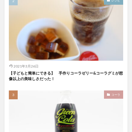
レシピ
スパワールド
ゼリー
ととのふコーラ
ともコーラ
ドリンク
ドリンクレビュー
なごみの湯
ご当地
コーラを楽しむ
イセカルダモンコーラ
カフェイン
いってみた
イベント
インタビュー
ウィルキンソン
エピス
お肉
カカオニブ
カカオ生コーラ
カップヌードル
カルディドライクラフトコーラ
2021年3月26日
キハダコーラ
ぎふコーラ
キャンペーン
【子どもと簡単にできる】 手作りコーラゼリー&コーラグミが想
グリーンコーラ
コーラ
コーラとハンバーガー
像以上の美味しさだった！
コーラの実
コーラの歴史
麹
コカ・コーラ
コーラ
クラフトコーラ
SDGs
検索