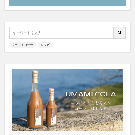
霧島クラフトコーラ
飲食店情報
香川
高知クラフトコーラ
高知コーラ
魚沼の里
羽田ブルワリー
美容
手作り
湧き水のキハダコーラ
日々乃コーラ
日清食品
明石麻弓
映画
東京コーラ
クラフトコーラ
レシピ
横浜クラフトコーラ
武蔵小山
歴史
沖縄
瀬戸内三豊コーラ
紺金コーラ
炭酸水
炭酸飲料
無印良品
熊本コーラ
琉球コーラ
神コーラ
空水りょーすけ
糖分
紹介
はちみつレモン
ノンアルコールドリンク
233コーラ
TÉTOTARŌ COLA
PEPSI
saoji
shima cola
SOIL
SPAICE9
SPICE 9
SPICE DRINK SYRUP クラフトコーラ
suiu
TOBA TOBA COLA
OFF COLA
TOKYOクラフトコーラ
UMAMI COLA
YASOコーラ