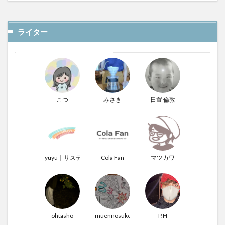
ライター
こつ
みさき
日置 倫敦
yuyu｜サステナぶる男
Cola Fan
マツカワ
ohtasho
muennosuke
P.H