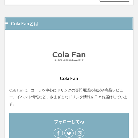
屋久島1000年コーラ
ヤーコンシロップ
モンデマンエステー
島根県
ポークソテー
Cola Fanとは
ハンズ
ピザ
ピノコーラ
ファーマーズクラフトコーラ
プラントベース
プレスリリース
ブレンドシロップ
ベッピンコーラ
ペプシコーラ
ボタニカル
モンスターエナジー
ボタニカルクラフトコーラ
ホットコーラー
ポップコーン
ボトル
またたびコーラ
Cola Fan
メロンソーダ
メントスコーラ
モスバーガー
モトコーラ
岐阜
愛と美の戦士
Cola Fanは、コーラを中心にドリンクの専門用語の解説や商品レビュ
ー、イベント情報など、さまざまなドリンク情報を日々お届けしていま
パーティタイム
邑智郡
腸活
自家製コーラ
す。
自由が丘バーガー
萬金コーラ
薩摩クラフトコーラ
薬膳発酵コーラ
薬膳醗酵コーラ「覚醒」
行田
フォローしてね
越後クラフトコーラ
銚子灯台コーラ
美郷町
鎌倉
鎌倉龍神コーラ
雪室