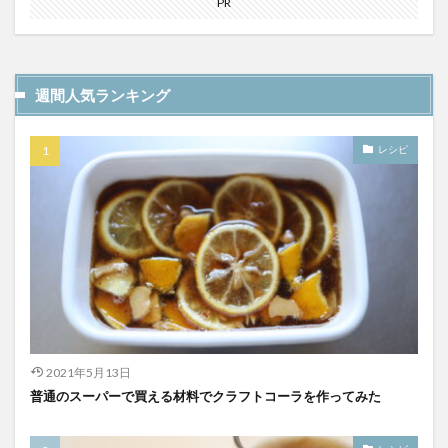
PR
YATA COLA
YOKOHAMAクラフトコーラ
ZONE
アサヒ
アサヒ飲料
アップルパイ
OFFCOLA
NiziU
ノンアル
F&F クラフトコーラ
週間人気ランキング
31アイスクリーム
8cco
BOTANICAL CRAFT COLA
CALEB's KOLA
CHIOICE COLA
レシピ
CHOICE COLA ORIGINAL CRAFT
citycamp
Coke_ON_Passシリーズ
coland
FANTA
NARA COLA
FUIGO
herocola
jiu
KAMECOLA
karmanncoffee
Meimetsu
MOTO COLA
MotoCola
muennnosuke
あまさけ
アメリカ
アンケート
スーパー
ご当地コーラ
ご当地ドリンク
サーティワン
2021年5月13日
サントリー
シナモン
じゃがりこ
普通のスーパーで買える材料でクラフトコーラを作ってみた
ジャンクフード
ジンジャーエール
スーパーコーラ
コカコーラ博物館
スパイス
スパイスカレー