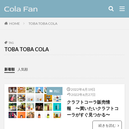
キーワード
HOME
TOBA TOBA COLA
クラフトコーラ
レシピ
カテゴリー
TAG
TOBA TOBA COLA
タグ
新着順
人気順
11種のスパイスコーラ
伊良コーラ
ヨーロッパ
ラムネ
ラララコーラ
レシピ
ローカル
2022年6月19日
ローカルコーラ
ロイヤル
九州
伊藤甘味
雑記
2022年6月27日
ヤーコン
八海山
八海醸造株式会社
クラフトコーラ販売情
報 〜買いたいクラフトコ
北摂スパイスコーラ
北摂スパイス研究所
ーラがすぐ見つかる〜
北海道クラフトコーラ
十勝夕暮れコーラ
埼玉クラフトコーラ
大和コーラ
続きを読む