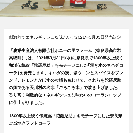
屋久島1000年コーラ
ヤーコンシロップ
モンデマンエステー
島根県
ポークソテー
ハンズ
ピザ
ピノコーラ
ファーマーズクラフトコーラ
プラントベース
刺激的でエネルギッシュな味わい／2021年3月31日発売決定
プレスリリース
ブレンドシロップ
ベッピンコーラ
ペプシコーラ
ボタニカル
モンスターエナジー
「農業生産法人有限会社ポニーの里ファーム（奈良県高市郡
高取町）｣は、2021年3月31日(水)に奈良県で1300年以上続く
ボタニカルクラフトコーラ
ホットコーラー
和漢伝統薬「陀羅尼助」をモチーフにした｢湧き水のキハダコ
ポップコーン
ボトル
またたびコーラ
ーラ｣を発売します。キハダの実、紫ウコンとスパイスをブレ
メロンソーダ
メントスコーラ
モスバーガー
ンド。レモンとかぼすの柑橘も合わせて、それらを陀羅尼助
モトコーラ
岐阜
愛と美の戦士
の郷である天川村の名水「ごろごろ水」で炊き上げました。
パーティタイム
邑智郡
腸活
自家製コーラ
香り高く刺激的なエネルギッシュな味わいのコーラシロップ
に仕上がりました。
自由が丘バーガー
萬金コーラ
薩摩クラフトコーラ
薬膳発酵コーラ
薬膳醗酵コーラ「覚醒」
行田
1300年以上続く伝統薬「陀羅尼助」をモチーフにした奈良県
越後クラフトコーラ
銚子灯台コーラ
美郷町
ご当地クラフトコーラ
鎌倉
鎌倉龍神コーラ
雪室