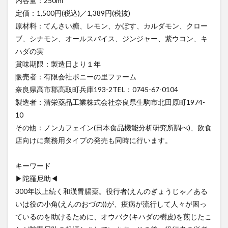
内容量：250ml
定価：1,500円(税込)／1,389円(税抜)
原材料：てんさい糖、レモン、かぼす、カルダモン、クロー
ブ、シナモン、オールスパイス、ジンジャー、紫ウコン、キ
ハダの実
賞味期限：製造日より１年
販売者：有限会社ポニーの里ファーム
奈良県高市郡高取町兵庫193-2TEL：0745-67-0104
製造者：清栄薬品工業株式会社奈良県生駒市北田原町1974-
10
その他：ノンカフェイン(日本食品機能分析研究所調べ)、飲食
店向けに業務用タイプの発売も同時に行います。
キーワード
▶陀羅尼助◀
300年以上続く和漢胃腸薬。役行者(えんのぎょうじゃ／ある
いは役の小角(えんのおづの))が、疫病が流行して人々が困っ
ているのを助けるために、オウバク(キハダの樹皮)を煎じたこ