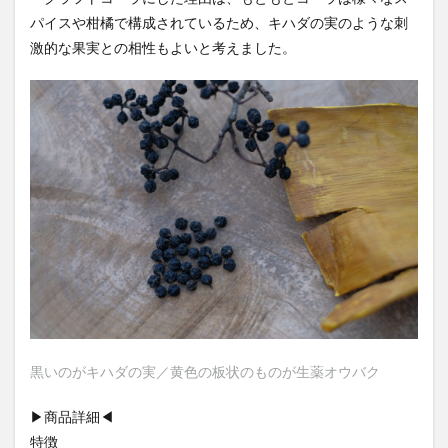
パイスや柑橘で構成されているため、キハダの実のような刺
YATA COLA
YOKOHAMAクラフトコーラ
ZONE
激的な果実との相性もよいと考えました。
アサヒ
アサヒ飲料
アップルパイ
OFFCOLA
NiziU
ノンアル
F&F クラフトコーラ
31アイスクリーム
8cco
BOTANICAL CRAFT COLA
CALEB's KOLA
CHIOICE COLA
CHOICE COLA ORIGINAL CRAFT
citycamp
Coke_ON_Passシリーズ
coland
FANTA
NARA COLA
FUIGO
herocola
jiu
KAMECOLA
karmanncoffee
Meimetsu
MOTO COLA
MotoCola
muennnosuke
あまさけ
アメリカ
アンケート
スーパー
ご当地コーラ
ご当地ドリンク
サーティワン
黒いのがキハダの実／黄色の板状のものが生薬オウバク
サントリー
シナモン
じゃがりこ
ジャンクフード
ジンジャーエール
スーパーコーラ
▶商品詳細◀
特徴
コカコーラ博物館
スパイス
スパイスカレー