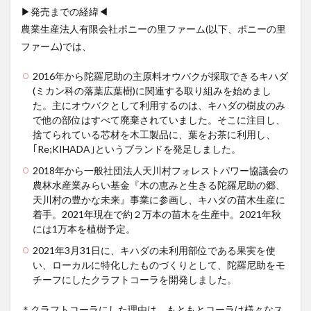
▶発売までの経緯◀
霧島クラフトコーラ
飲食店情報
香川
農業生産法人有限会社ポニーの里ファーム(以下、ポニーの里
高知クラフトコーラ
高知コーラ
魚沼の里
ファーム)では、
羽田ブルワリー
美容
手作り
2016年から陀羅尼助の主原料オウバクが採取できるキハダ
湧き水のキハダコーラ
日々乃コーラ
日清食品
(ミカン科の落葉広葉樹)に関連する取り組みを始めまし
明石麻弓
映画
東京コーラ
た。主にオウバクとして利用するのは、キハダの樹皮のみ
横浜クラフトコーラ
武蔵小山
歴史
沖縄
で他の部位はすべて廃棄されていました。そこに注目し、
捨てられている芯材を木工製品に、葉をお茶に利用し、
瀬戸内三豊コーラ
紺金コーラ
炭酸水
｢Re;KIHADA｣というブランドを発足しました。
炭酸飲料
無印良品
熊本コーラ
琉球コーラ
2018年から一般社団法人天川村フォレストパワー協議会の
神コーラ
空水りょーすけ
糖分
紹介
農林水産業みらい基金『木の恵みと生きる陀羅尼助の郷、
天川村の豊かな未来』事業に参画し、キハダの苗木生産に
はちみつレモン
ノンアルコールドリンク
着手。2021年現在で約２万本の苗木を生産中。2021年秋
233コーラ
TÉTOTARŌ COLA
PEPSI
saoji
には1万本を植樹予定。
shima cola
SOIL
SPAICE9
SPICE 9
2021年3月31日に、キハダの未利用部位である果実を使
SPICE DRINK SYRUP クラフトコーラ
suiu
い、ローカルに特化したものづくりとして、陀羅尼助をモ
チーフにしたクラフトコーラを開発しました。
TOBA TOBA COLA
OFF COLA
TOKYOクラフトコーラ
UMAMI COLA
YASOコーラ
＊クラフトコーラにした理由は、もともとコーラは様々なス