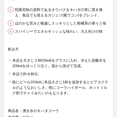
スパワールド
ゼリー
ととのふコーラ
陀羅尼助の原料であるオウバクをキハダの実に置き換
ともコーラ
ドリンク
ドリンクレビュー
え、食品でも使えるガジュツ(紫ウコン)をブレンド。
なごみの湯
ご当地
コーラを楽しむ
ほのかな苦みと喉越しスッキリとした柑橘系の香りと味
イセカルダモンコーラ
カフェイン
いってみた
スパイシーでエネルギッシュな味わい。大人向けの味
イベント
インタビュー
ウィルキンソン
エピス
お肉
カカオニブ
カカオ生コーラ
飲み方
カップヌードル
カルディドライクラフトコーラ
本品を大さじ２杯(30ml)をグラスに入れ、冷えた炭酸水を
キハダコーラ
ぎふコーラ
キャンペーン
200mlをゆっくり注ぐ。底から混ぜて完成。
グリーンコーラ
コーラ
コーラとハンバーガー
本品で約８杯分。
コーラの実
コーラの歴史
麹
コカ・コーラ
他にビール350mlに本品大さじ1杯を追加するとビアカクテ
クラフトコーラ
SDGs
ルのようなおいしさ。他にコーラハイボール、ホットミル
ク割でチャイみたいのもなります。
検索
商品名：湧き水のキハダコーラ