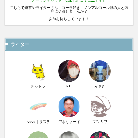
オープンチャット「Cola Fan コミュニティ」
こちらで運営やライターさん、コーラ好き、ノンアルコール派の人と気
軽に交流しませんか？
参加お待ちしています！
ライター
チャトラ
P.H
みさき
yuyu｜サステナぶる男
空水りょーすけ
マツカワ