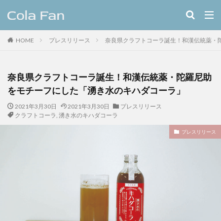
キーワード
HOME
プレスリリース
奈良県クラフトコーラ誕生！和漢伝統薬・
クラフトコーラ
レシピ
カテゴリー
奈良県クラフトコーラ誕生！和漢伝統薬・陀羅尼助
をモチーフにした「湧き水のキハダコーラ」
2021年3月30日
2021年3月30日
プレスリリース
タグ
クラフトコーラ
,
湧き水のキハダコーラ
11種のスパイスコーラ
伊良コーラ
ヨーロッパ
プレスリリース
ラムネ
ラララコーラ
レシピ
ローカル
ローカルコーラ
ロイヤル
九州
伊藤甘味
ヤーコン
八海山
八海醸造株式会社
北摂スパイスコーラ
北摂スパイス研究所
北海道クラフトコーラ
十勝夕暮れコーラ
埼玉クラフトコーラ
大和コーラ