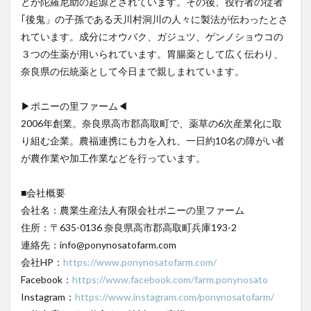
とが陀羅尼助の起源とされています。その後、役行者の従者
｢後鬼」の子孫である天川村洞川の人々に製法が伝わったとさ
れています。成分にオウバク、ガジュツ、ゲンノショウコの
３つの生薬が用いられています。胃腸薬として広く伝わり、
奈良県の伝統薬として今日まで親しまれています。
▶ポニーの里ファーム◀
2006年創業。奈良県高市郡高取町で、薬草の6次産業化に取
り組む企業。農福連携にも力を入れ、一日約10名の障がい者
が農作業や加工作業などを行っています。
■会社概要
会社名：農業生産法人有限会社ポニーの里ファーム
住所：〒635-0136 奈良県高市郡高取町兵庫193-2
連絡先：info@ponynosatofarm.com
会社HP：
https://www.ponynosatofarm.com/
Facebook：
https://www.facebook.com/farm.ponynosato
Instagram：
https://www.instagram.com/ponynosatofarm/