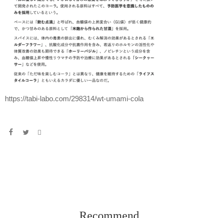
https://tabi-labo.com/298314/wt-umami-cola
Recommend